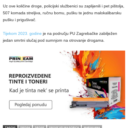
Uz ove količine droge, policijski službenici su zaplijenili i pet pištolja,
507 komada streljiva, ručnu bomu, pušku te jednu malokalibarsku
pušku i prigušivač.
Tijekom 2023. godine
je na području PU Zagrebačke zabilježen
jedan smrtni slučaj pod sumnjom na otrovanje drogama.
TAGOVI
DROGA
DROGE
DROGE VELIKA GORICA
MARIHUANA