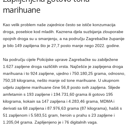
marihuane
Kao velik problem naše zajednice često se ističe konzumacija
droga, posebice kod mladih. Kaznena djela suzbijanja zlouporabe
opojnih droga su u smanjenju, a na području Zagrebačke županije
je bilo 149 zaplijena što je 27,7 posto manje nego 2022. godine.
Na području cijele Policijske uprave Zagrebačke su zabilježene
1.627 zapljene droga različitih vrsta. Najčešće je zapljejena droga
marihuana i to 924 zapljene, ujedno i 750.180,25 grama, odnosno,
750,18 kilograma, nešto manje od tone marihuane. U ukupnom
udjelu zapljene marihuane čine 56,8 posto svih zapljena. Slijede
amfetamin s 193 zapljene i 194.731,60 grama ili gotovo 195
kilograma, kokain sa 147 zapljena i 4.283,46 grama, MDMA i
derivati sa 68 zapljena i 87.976,63 grama (87 kilograma), hašiš s
51 zapljenom i 5.583,51 gram, heroin u prahu s 23 zapljene i
1.205,04 grama. Zaplijenjeno je i 76 digitalnih vaga.