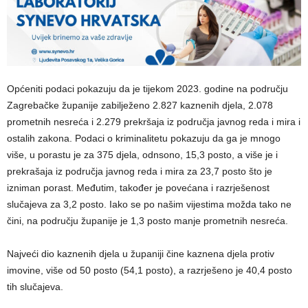
Općeniti podaci pokazuju da je tijekom 2023. godine na području
Zagrebačke županije zabilježeno 2.827 kaznenih djela, 2.078
prometnih nesreća i 2.279 prekršaja iz područja javnog reda i mira i
ostalih zakona. Podaci o kriminalitetu pokazuju da ga je mnogo
više, u porastu je za 375 djela, odnsono, 15,3 posto, a više je i
prekrašaja iz područja javnog reda i mira za 23,7 posto što je
izniman porast. Međutim, također je povećana i razrješenost
slučajeva za 3,2 posto. Iako se po našim vijestima možda tako ne
čini, na području županije je 1,3 posto manje prometnih nesreća.
Najveći dio kaznenih djela u županiji čine kaznena djela protiv
imovine, više od 50 posto (54,1 posto), a razrješeno je 40,4 posto
tih slučajeva.