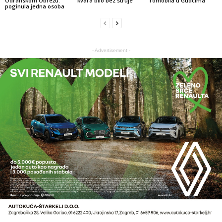
Odranskom Obrežu:
kvara bilo bez struje
romobila u Gudcima
poginula jedna osoba
- Advertisement -