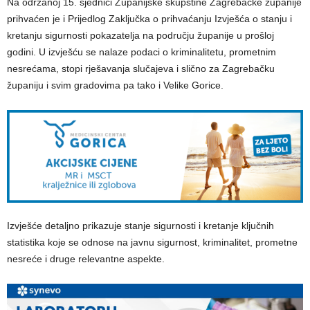
Na održanoj 15. sjednici Županijske skupštine Zagrebačke županije
prihvaćen je i Prijedlog Zaključka o prihvaćanju Izvješća o stanju i
kretanju sigurnosti pokazatelja na području županije u prošloj
godini. U izvješću se nalaze podaci o kriminalitetu, prometnim
nesrećama, stopi rješavanja slučajeva i slično za Zagrebačku
županiju i svim gradovima pa tako i Velike Gorice.
Izvješće detaljno prikazuje stanje sigurnosti i kretanje ključnih
statistika koje se odnose na javnu sigurnost, kriminalitet, prometne
nesreće i druge relevantne aspekte.