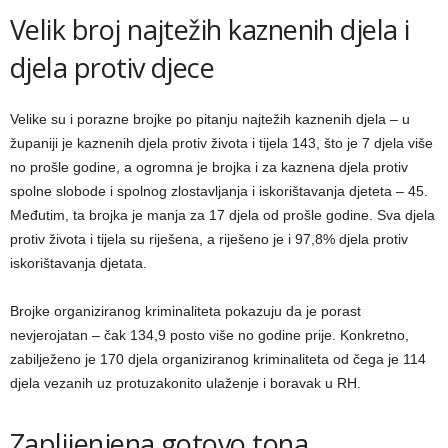
Velik broj najtežih kaznenih djela i
djela protiv djece
Velike su i porazne brojke po pitanju najtežih kaznenih djela – u
županiji je kaznenih djela protiv života i tijela 143, što je 7 djela više
no prošle godine, a ogromna je brojka i za kaznena djela protiv
spolne slobode i spolnog zlostavljanja i iskorištavanja djeteta – 45.
Međutim, ta brojka je manja za 17 djela od prošle godine. Sva djela
protiv života i tijela su riješena, a riješeno je i 97,8% djela protiv
iskorištavanja djetata.
Brojke organiziranog kriminaliteta pokazuju da je porast
nevjerojatan – čak 134,9 posto više no godine prije. Konkretno,
zabilježeno je 170 djela organiziranog kriminaliteta od čega je 114
djela vezanih uz protuzakonito ulaženje i boravak u RH.
Zaplijenjena gotovo tona