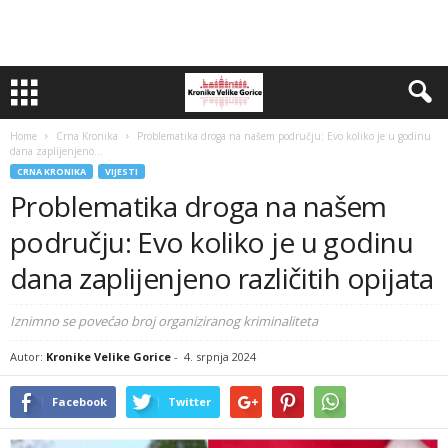
Home
Crna Kronika
Problematika droga na našem području: Evo koliko je u godinu
dana zaplijenjeno...
CRNA KRONIKA
VIJESTI
Problematika droga na našem
području: Evo koliko je u godinu
dana zaplijenjeno različitih opijata
Iznimno se povećao broj organiziranog kriminaliteta
Autor:
Kronike Velike Gorice
-
4. srpnja 2024
Facebook
Twitter