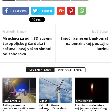
Facebook
Twitter
Prethodni članak
Idući članak
Mraclinci izradili 3D suvenir
Sinoć raznesen bankomat
turopoljskog čardaka i
na benzinskoj postaji u
sačuvali ovaj važan simbol
Buzinu
od zaborava
VEZANI ČLANCI
VIŠE OD AUTORA
Crna Kronika
Vijesti
Crna Kronika
Teška prometna
Nekoliko tisuća
Preminuo maloljetnik
nesreća na cesti prema
Velikogoričana zbog
koji je pao s električnog