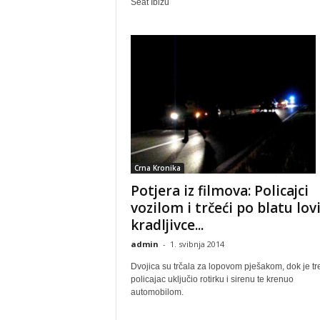
Seat Ibizu
Crna Kronika
Potjera iz filmova: Policajci
vozilom i trčeći po blatu lovi
kradljivce...
admin
-
1. svibnja 2014
Dvojica su trčala za lopovom pješakom, dok je tr
policajac uključio rotirku i sirenu te krenuo
automobilom.