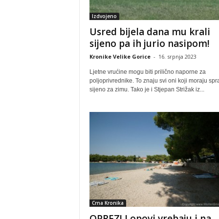
Izdvojeno
Usred bijela dana mu krali
sijeno pa ih jurio nasipom!
Kronike Velike Gorice
-
16. srpnja 2023
Ljetne vrućine mogu biti prilično naporne za
poljoprivrednike. To znaju svi oni koji moraju spra
sijeno za zimu. Tako je i Stjepan Strižak iz...
Crna Kronika
OPREZ! Lopovi vrebaju i na