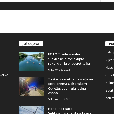
JOŠ OBJAVA
PO
Izdvo
FOTO Tradicionalni
“Pokupski plov” okupio
Vijest
rekordan broj posjetitelja
Najav
6. kolovoza 2026
Velike
Crna 
Teška prometna nesreća na
Kultu
cesti prema Odranskom
Obrežu: poginula jedna
Sport
osoba
Zaniml
5. kolovoza 2026
Nekoliko tisuća
Velikogoričana zbog kvara