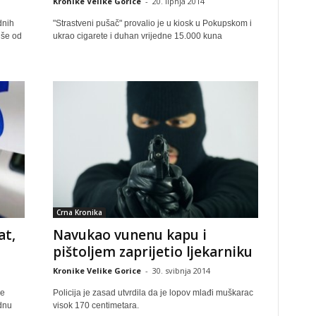
Kronike Velike Gorice
-
20. lipnja 2014
dnih
"Strastveni pušač" provalio je u kiosk u Pokupskom i
iše od
ukrao cigarete i duhan vrijedne 15.000 kuna
Crna Kronika
at,
Navukao vunenu kapu i
pištoljem zaprijetio ljekarniku
Kronike Velike Gorice
-
30. svibnja 2014
ke
Policija je zasad utvrdila da je lopov mlađi muškarac
ednu
visok 170 centimetara.