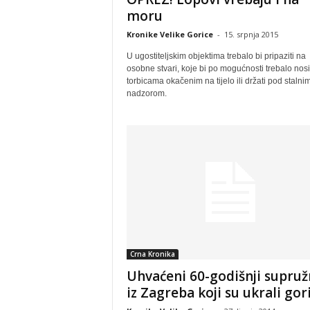
moru
Kronike Velike Gorice
-
15. srpnja 2015
U ugostiteljskim objektima trebalo bi pripaziti na
osobne stvari, koje bi po mogućnosti trebalo nosit
torbicama okačenim na tijelo ili držati pod stalni
nadzorom.
Crna Kronika
Uhvaćeni 60-godišnji supruž
iz Zagreba koji su ukrali gor