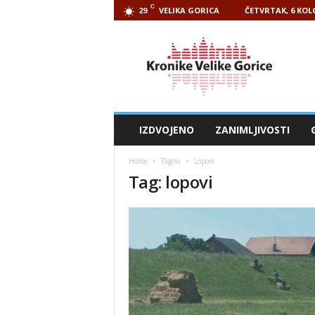
C
VELIKA GORICA
ČETVRTAK, 6 KOL
29
Kronike
Velike
Gorice
IZDVOJENO
ZANIMLJIVOSTI
Home
Tagovi
Lopovi
Tag: lopovi