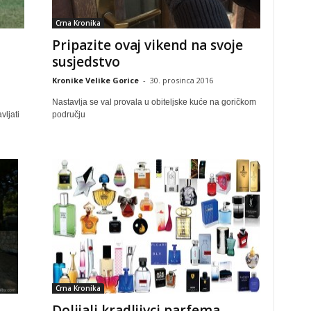
Crna Kronika
Pripazite ovaj vikend na svoje
susjedstvo
Kronike Velike Gorice
-
30. prosinca 2016
Nastavlja se val provala u obiteljske kuće na goričkom
vljati
području
Crna Kronika
Dolijali kradljivci parfema