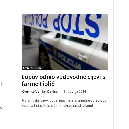
Crna Kronika
Lopov odnio vodovodne cijevi s
farme Fiolić
li
Kronike Velike Gorice
-
18. travnja 2014
Aluminijske cijevi duge šest metara vrijedne su 20.000
kuna, a lopov ih je s farme ukrao prošli vikend
eći