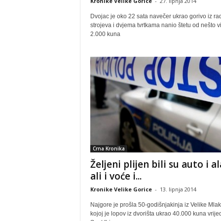
Kronike Velike Gorice
-
27. lipnja 2014
Dvojac je oko 22 sata navečer ukrao gorivo iz ra
strojeva i dvjema tvrtkama nanio štetu od nešto v
2.000 kuna
Crna Kronika
Željeni plijen bili su auto i al
ali i voće i...
Kronike Velike Gorice
-
13. lipnja 2014
Najgore je prošla 50-godišnjakinja iz Velike Mla
kojoj je lopov iz dvorišta ukrao 40.000 kuna vrij