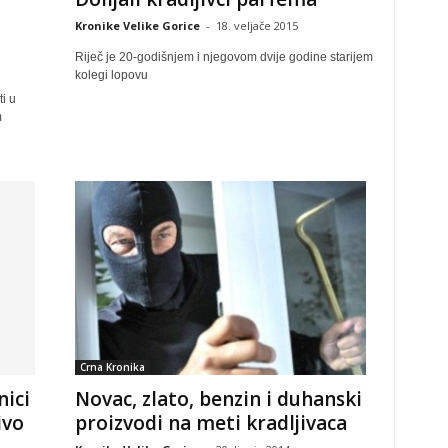
Kronike Velike Gorice
-
18. veljače 2015
Riječ je 20-godišnjem i njegovom dvije godine starijem
kolegi lopovu
i u
m
Crna Kronika
nici
Novac, zlato, benzin i duhanski
ivo
proizvodi na meti kradljivaca