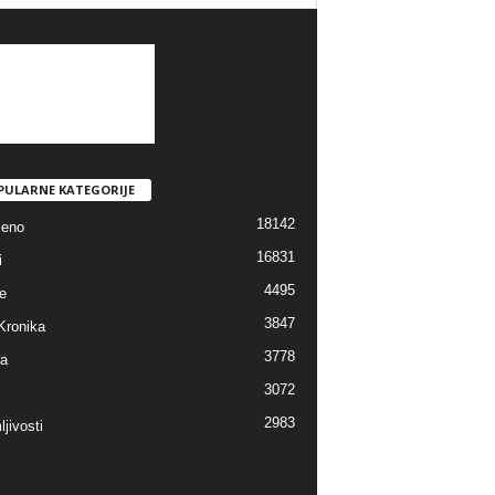
PULARNE KATEGORIJE
18142
jeno
16831
i
4495
e
3847
Kronika
3778
ra
3072
2983
jivosti