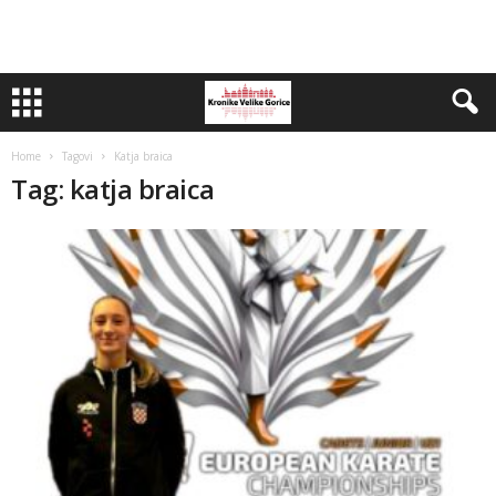
Home
Tagovi
Katja braica
Tag: katja braica