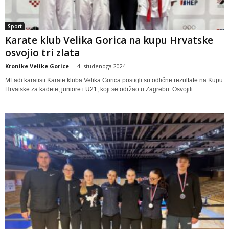
Sport
Karate klub Velika Gorica na kupu Hrvatske
osvojio tri zlata
Kronike Velike Gorice
-
4. studenoga 2024
MLadi karatisti Karate kluba Velika Gorica postigli su odlične rezultate na Kupu
Hrvatske za kadete, juniore i U21, koji se održao u Zagrebu. Osvojili...