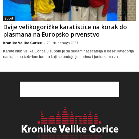
Sport
Dvije velikogoričke karatistice na korak do
plasmana na Europsko prvenstvo
Kronike Velike Gorice
-
29. studenoga 2023
Karate klub Velika Gorica u subotu je sa sedam natjecatelja u deset kategorija
nastupio na četvrtom turniru koji se boduje juniorima i juniorkama za...