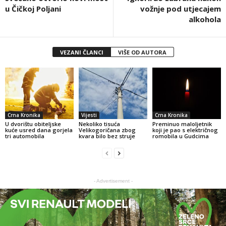
u Čičkoj Poljani
vožnje pod utjecajem
alkohola
VEZANI ČLANCI
VIŠE OD AUTORA
Crna Kronika
Vijesti
Crna Kronika
U dvorištu obiteljske
Nekoliko tisuća
Preminuo maloljetnik
kuće usred dana gorjela
Velikogoričana zbog
koji je pao s električnog
tri automobila
kvara bilo bez struje
romobila u Gudcima
- Advertisement -