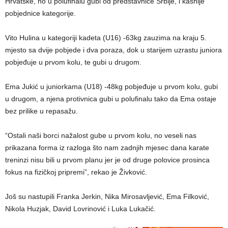
Hrvatske, no u polufinalu gubi od predstavnice Srbije, i kasnije
pobjednice kategorije.
Vito Hulina u kategoriji kadeta (U16) -63kg zauzima na kraju 5.
mjesto sa dvije pobjede i dva poraza, dok u starijem uzrastu juniora
pobjeđuje u prvom kolu, te gubi u drugom.
Ema Jukić u juniorkama (U18) -48kg pobjeđuje u prvom kolu, gubi
u drugom, a njena protivnica gubi u polufinalu tako da Ema ostaje
bez prilike u repasažu.
“Ostali naši borci nažalost gube u prvom kolu, no veseli nas
prikazana forma iz razloga što nam zadnjih mjesec dana karate
treninzi nisu bili u prvom planu jer je od druge polovice prosinca
fokus na fizičkoj pripremi”, rekao je Živković.
Još su nastupili Franka Jerkin, Nika Mirosavljević, Ema Filković,
Nikola Huzjak, David Lovrinović i Luka Lukačić.