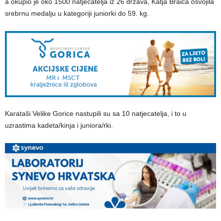
a okupio je oko 1500 natjecatelja iz 26 država, Katja Braica osvojila
srebrnu medalju u kategoriji juniorki do 59. kg.
Karataši Velike Gorice nastupili su sa 10 natjecatelja, i to u
uzrastima kadeta/kinja i juniora/rki.