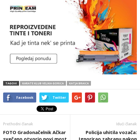
TAGOVI
KARATE KLUB VELIKA GORICA
KATJA BRAICA
Facebook
Twitter
Prethodni članak
Idući članak
FOTO Gradonačelnik Ačkar
Policija uhitila vozača:
svečano otvorio novi most
Ignorirao zabranu nakon