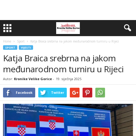
Home
Sport
Katja Braica srebrna na jakom međunarodnom turniru u Rijeci
SPORT
VIJESTI
Katja Braica srebrna na jakom
međunarodnom turniru u Rijeci
Autor:
Kronike Velike Gorice
-
19. siječnja 2025
Facebook
Twitter