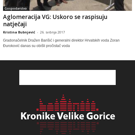
Gospodarstvo
Aglomeracija VG: Uskoro se raspisuju
natječaji
Kristina Bubnjević
-
26. svibnja 2017
Gradonačelnik Dražen Barišić i generalni direktor Hrvatskih voda Zoran
Đuroković danas su obišli pročistač voda