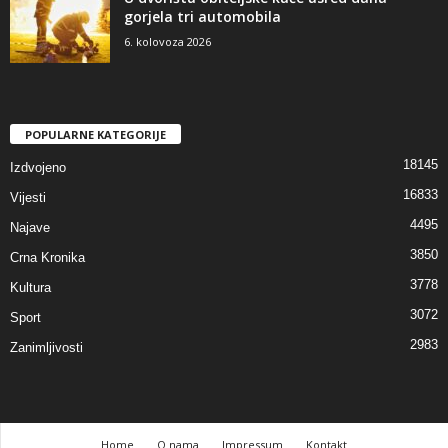
gorjela tri automobila
6. kolovoza 2026
POPULARNE KATEGORIJE
18145
Izdvojeno
16833
Vijesti
4495
Najave
3850
Crna Kronika
3778
Kultura
3072
Sport
2983
Zanimljivosti
Home
O nama
Impressum
Kontakt