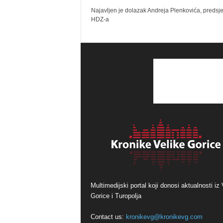
Najavljen je dolazak Andreja Plenkovića, predsj
HDZ-a
Multimedijski portal koji donosi aktualnosti iz 
Gorice i Turopolja
Contact us:
kronikevg@kronikevg.com