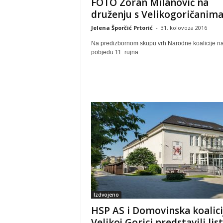
FOTO Zoran Milanović na
druženju s Velikogoričanim
Jelena Šporčić Prtorić
-
31. kolovoza 2016
Na predizbornom skupu vrh Narodne koalicije na
pobjedu 11. rujna
Izdvojeno
HSP AS i Domovinska koalici
Velikoj Gorici predstavili lis