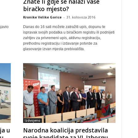
Znate li gdje se nalazi vaše
a
biračko mjesto?
Kronike Velike Gorice
-
31. kolovoza 2016
javio
Danas do 16 sati možete zatražiti upis, dopunu te
ispravak svojih podatka u biračkom registru ili podnijeti
zahtjev za privremeni upis, aktivnu registraciju,
prethodnu registraciju i izdavanje potvrde za
glasovanje izvan mjesta prebivališta.
Izdvojeno
ja u
Narodna koalicija predstavila
tu
svoje kandidate za VI. Izbornu