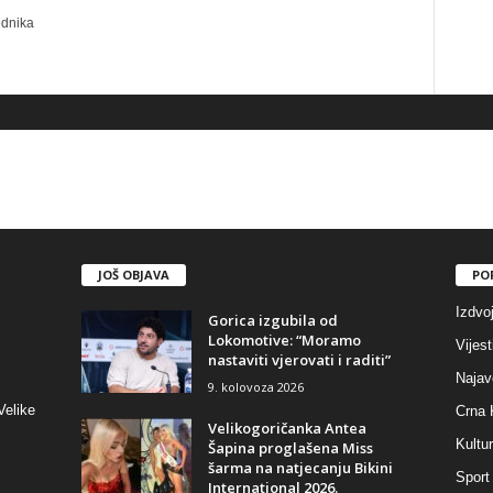
ednika
JOŠ OBJAVA
PO
Izdvo
Gorica izgubila od
Lokomotive: “Moramo
Vijest
nastaviti vjerovati i raditi”
Najav
9. kolovoza 2026
Velike
Crna 
Velikogoričanka Antea
Kultu
Šapina proglašena Miss
šarma na natjecanju Bikini
Sport
International 2026.