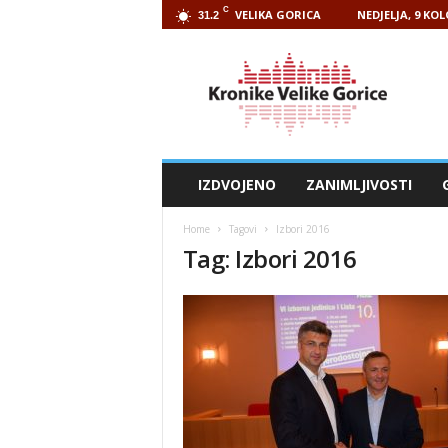
C
VELIKA GORICA
NEDJELJA, 9 KO
31.2
Kronike
Velike
Gorice
IZDVOJENO
ZANIMLJIVOSTI
Home
Tagovi
Izbori 2016
Tag: Izbori 2016