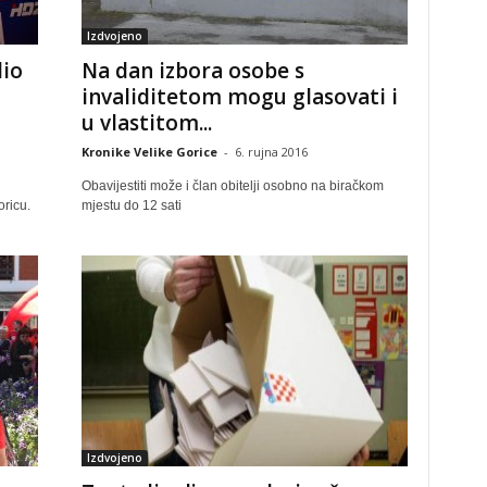
Izdvojeno
lio
Na dan izbora osobe s
invaliditetom mogu glasovati i
u vlastitom...
Kronike Velike Gorice
-
6. rujna 2016
Obavijestiti može i član obitelji osobno na biračkom
oricu.
mjestu do 12 sati
Izdvojeno