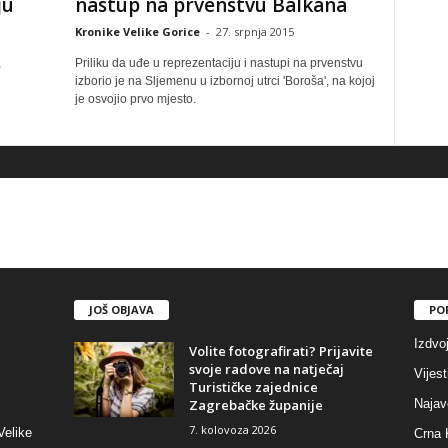
ju
nastup na prvenstvu Balkana
Kronike Velike Gorice
-
27. srpnja 2015
,
Priliku da uđe u reprezentaciju i nastupi na prvenstvu
izborio je na Sljemenu u izbornoj utrci 'Boroša', na kojoj
je osvojio prvo mjesto.
JOŠ OBJAVA
PO
Izdvo
Volite fotografirati? Prijavite
svoje radove na natječaj
Vijest
Turističke zajednice
Zagrebačke županije
Najav
7. kolovoza 2026
Velike
Crna 