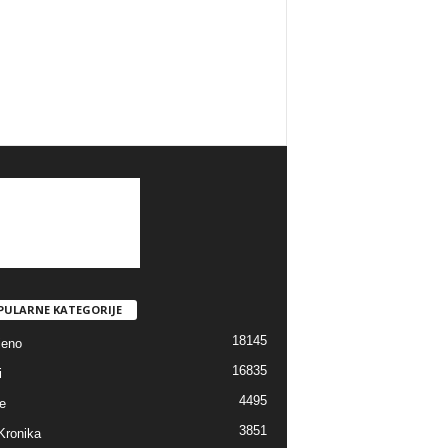
PULARNE KATEGORIJE
18145
jeno
16835
i
4495
e
3851
Kronika