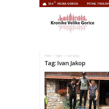
C
VELIKA GORICA
PETAK, 7 KOLOV
33.4
Kronike
Velike
Gorice
Home
Tagovi
Ivan Jakop
Tag: Ivan Jakop