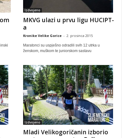
Izdvojeno
tom
MKVG ulazi u prvu ligu HUCIPT-
a
Kronike Velike Gorice
-
2. prosinca 2015
inski
Maratonci su uspješno odradili svih 12 utrka u
ženskom, muškom te juniorskom sastavu
Izdvojeno
Mladi Velikogoričanin izborio