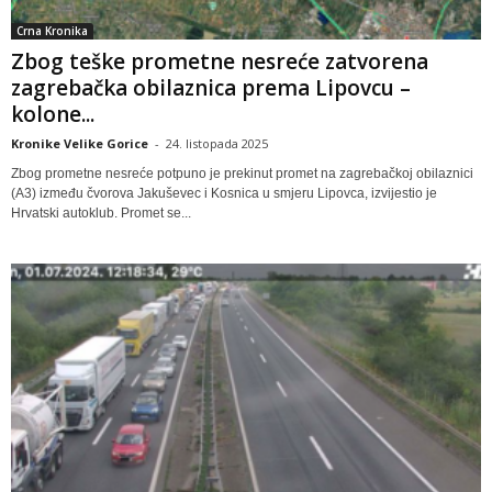
Crna Kronika
Zbog teške prometne nesreće zatvorena
zagrebačka obilaznica prema Lipovcu –
kolone...
Kronike Velike Gorice
-
24. listopada 2025
Zbog prometne nesreće potpuno je prekinut promet na zagrebačkoj obilaznici
(A3) između čvorova Jakuševec i Kosnica u smjeru Lipovca, izvijestio je
Hrvatski autoklub. Promet se...