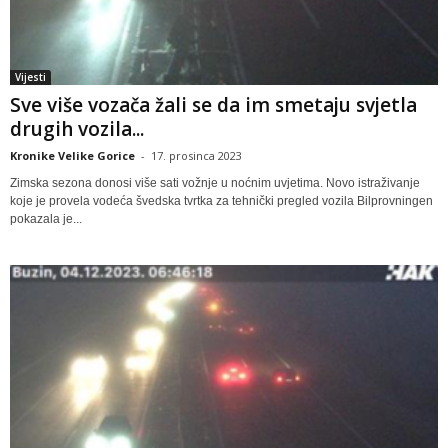
Vijesti
Sve više vozača žali se da im smetaju svjetla
drugih vozila...
Kronike Velike Gorice
-
17. prosinca 2023
Zimska sezona donosi više sati vožnje u noćnim uvjetima. Novo istraživanje
koje je provela vodeća švedska tvrtka za tehnički pregled vozila Bilprovningen
pokazala je...