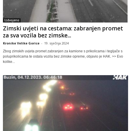
Izdvojeno
Zimski uvjeti na cestama: zabranjen promet
za sva vozila bez zimske...
Kronike Velike Gorice
-
19. siječnja 2024
Zbog zimskih uvjeta promet zabranjen za kamione s prikolicama i tegljače s
poluprikolicama te ostala vozila bez zimske opreme, objavio je HAK. >> Evo
kolike...