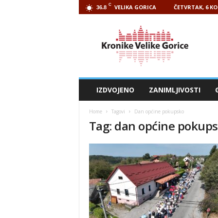
C
VELIKA GORICA
ČETVRTAK, 6 KO
36.8
Kronike
Velike
Gorice
IZDVOJENO
ZANIMLJIVOSTI
Home
Tagovi
Dan općine pokupsko
Tag: dan općine pokup