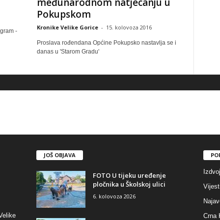
međunarodnom natjecanju u
Pokupskom
Kronike Velike Gorice
-
15. kolovoza 2016
ogram -
Proslava rođendana Općine Pokupsko nastavlja se i
danas u 'Starom Gradu'
JOŠ OBJAVA
PO
Izdvo
FOTO U tijeku uređenje
pločnika u Školskoj ulici
Vijest
6. kolovoza 2026
Najav
Velike
Crna 