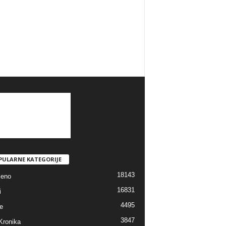
PULARNE KATEGORIJE
18143
jeno
16831
i
4495
e
3847
Kronika