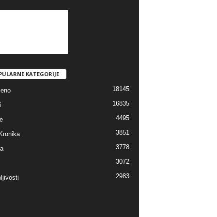
PULARNE KATEGORIJE
18145
jeno
16835
i
4495
e
3851
Kronika
3778
ra
3072
2983
jivosti