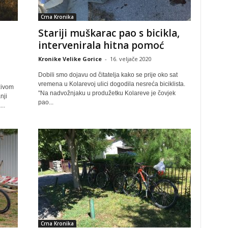
Crna Kronika
Stariji muškarac pao s bicikla,
intervenirala hitna pomoć
Kronike Velike Gorice
-
16. veljače 2020
Dobili smo dojavu od čitatelja kako se prije oko sat
vremena u Kolarevoj ulici dogodila nesreća biciklista.
zivom
"Na nadvožnjaku u produžetku Kolareve je čovjek
nji
pao...
..
Crna Kronika