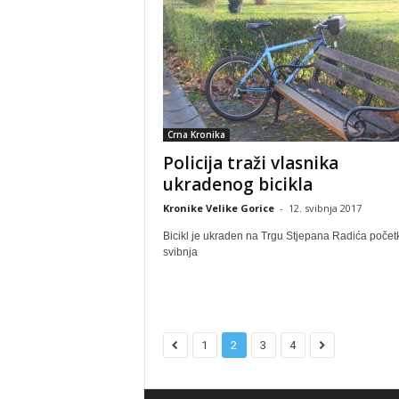
Crna Kronika
Policija traži vlasnika
ukradenog bicikla
Kronike Velike Gorice
-
12. svibnja 2017
Bicikl je ukraden na Trgu Stjepana Radića poče
svibnja
1
2
3
4