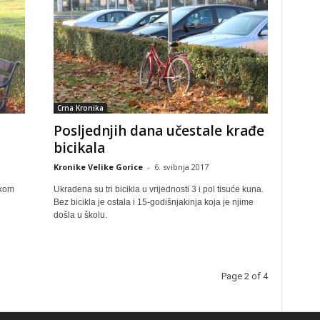
Crna Kronika
Posljednjih dana učestale krađe
bicikala
Kronike Velike Gorice
-
6. svibnja 2017
tkom
Ukradena su tri bicikla u vrijednosti 3 i pol tisuće kuna.
Bez bicikla je ostala i 15-godišnjakinja koja je njime
došla u školu.
Page 2 of 4