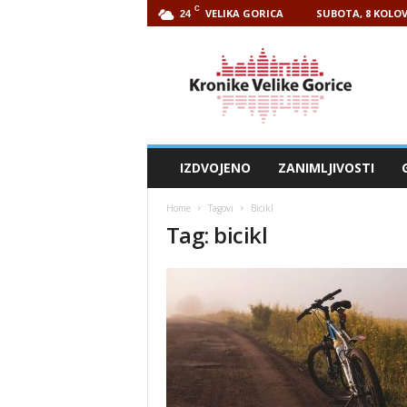
C
VELIKA GORICA
SUBOTA, 8 KOLOV
24
Kronike
Velike
Gorice
IZDVOJENO
ZANIMLJIVOSTI
Home
Tagovi
Bicikl
Tag: bicikl