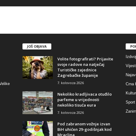
JOŠ OBJAVA
PO
Izdvo
Volite fotografirati? Prijavite
svoje radove na natječaj
Vijest
Turističke zajednice
Zagrebačke županije
Najav
7. kolovoza 2026
Velike
Crna 
Kultu
Nekoliko kradljivaca otuđilo
parfeme u vrijednosti
Sport
nekoliko tisuća eura
Zaniml
7. kolovoza 2026
Pod zabranom vožnje izvan
BiH uhićen 29-godišnjak kod
Mraclina