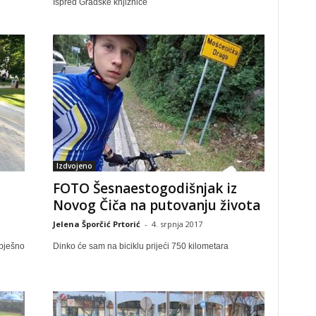
Ispred Gradske knjižnice
Izdvojeno
FOTO Šesnaestogodišnjak iz
Novog Čiča na putovanju života
Jelena Šporčić Prtorić
-
4. srpnja 2017
pješno
Dinko će sam na biciklu prijeći 750 kilometara