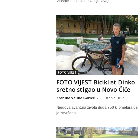
Vlasnici ih često ne zaključavaju
FOTO VIJEST
FOTO VIJEST Biciklist Dinko
sretno stigao u Novo Čiče
Kronike Velike Gorice
-
10. srpnja 2017
Njegova avantura života duga 750 kilometara us
je završena