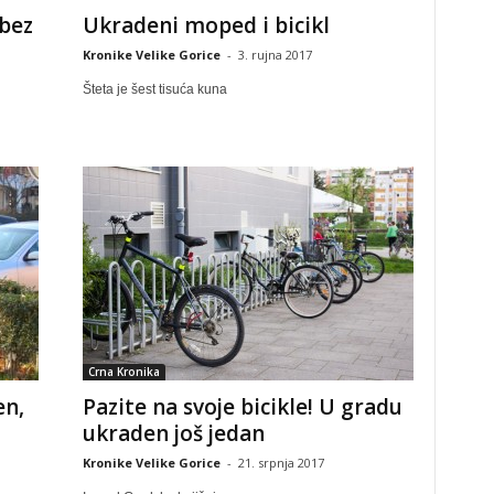
 bez
Ukradeni moped i bicikl
Kronike Velike Gorice
-
3. rujna 2017
Šteta je šest tisuća kuna
Crna Kronika
en,
Pazite na svoje bicikle! U gradu
ukraden još jedan
Kronike Velike Gorice
-
21. srpnja 2017