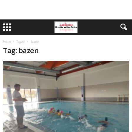
Home
Tagovi
Bazen
Tag: bazen