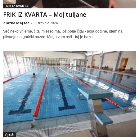
FRIK IZ KVARTA
FRIK IZ KVARTA – Moj tuljane
Zlatko Majsec
-
1. travnja 2024
Već neko vrijeme, čitaj mjesecima, još bolje čitaj - pola godine, idem na
plivanje na gorički bazen. Mogu vam reći - taj je bazen...
Vijesti