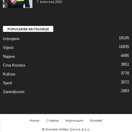
7. kolovoza 2026
POPULARNE KATEGORIJE
18145
Izdvojeno
16835
Vijesti
4495
Najave
3851
Crna Kronika
3778
Kultura
3072
Sport
2983
Zanimljivosti
Home
O nama
Impressum
Kontakt
© Kronike Velike Gorice d.o.o.