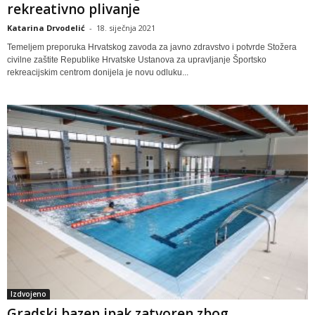
rekreativno plivanje
Katarina Drvodelić
-
18. siječnja 2021
Temeljem preporuka Hrvatskog zavoda za javno zdravstvo i potvrde Stožera
civilne zaštite Republike Hrvatske Ustanova za upravljanje Športsko
rekreacijskim centrom donijela je novu odluku...
Izdvojeno
Gradski bazen ipak zatvoren zbog