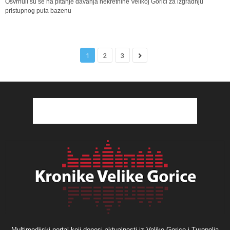
Osvrnuli su se na pitanje davanja nekretnine Velikoj Gorici za izgradnju
pristupnog puta bazenu
1
2
3
Multimedijski portal koji donosi aktualnosti iz Velike Gorice i Turopolja