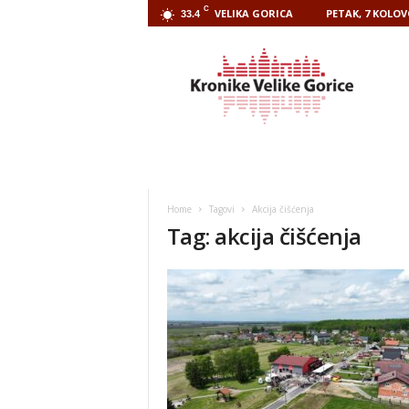
C
VELIKA GORICA
PETAK, 7 KOLOV
33.4
Kronike
Velike
Gorice
Home
Tagovi
Akcija čišćenja
Tag: akcija čišćenja