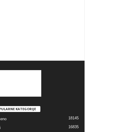
PULARNE KATEGORIJE
18145
jeno
16835
i