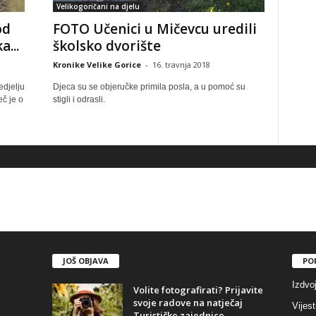
Velikogoričani na djelu
od
FOTO Učenici u Mičevcu uredili
a...
školsko dvorište
Kronike Velike Gorice
-
16. travnja 2018
edjelju
Djeca su se objeručke primila posla, a u pomoć su
eč je o
stigli i odrasli.
JOŠ OBJAVA
PO
Izdvo
Volite fotografirati? Prijavite
svoje radove na natječaj
Vijest
Turističke zajednice