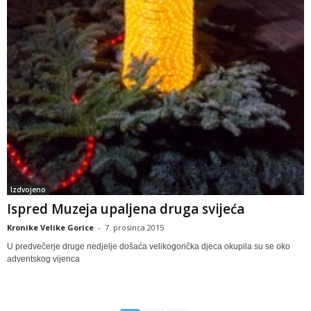
Izdvojeno
Ispred Muzeja upaljena druga svijeća
Kronike Velike Gorice
-
7. prosinca 2015
U predvečerje druge nedjelje došaća velikogorička djeca okupila su se oko
adventskog vijenca