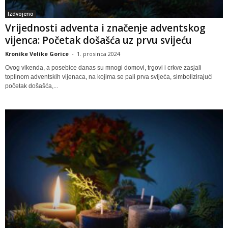
Izdvojeno
Vrijednosti adventa i značenje adventskog
vijenca: Početak došašća uz prvu svijeću
Kronike Velike Gorice
-
1. prosinca 2024
Ovog vikenda, a posebice danas su mnogi domovi, trgovi i crkve zasjali
toplinom adventskih vijenaca, na kojima se pali prva svijeća, simbolizirajući
početak došašća,...