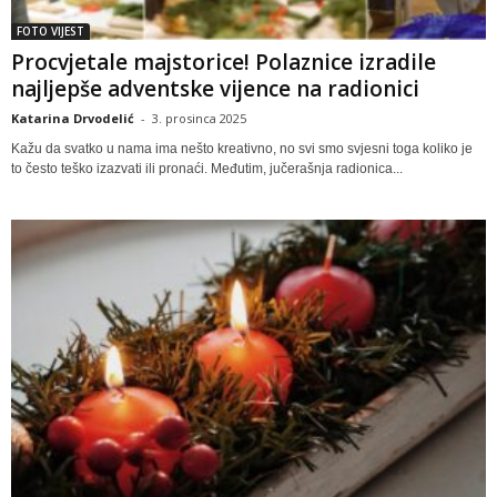
FOTO VIJEST
Procvjetale majstorice! Polaznice izradile
najljepše adventske vijence na radionici
Katarina Drvodelić
-
3. prosinca 2025
Kažu da svatko u nama ima nešto kreativno, no svi smo svjesni toga koliko je
to često teško izazvati ili pronaći. Međutim, jučerašnja radionica...