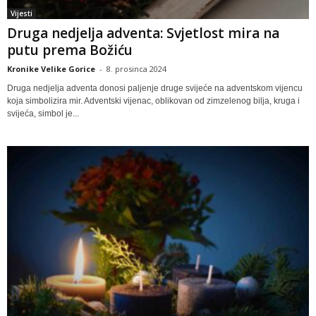
Vijesti
Druga nedjelja adventa: Svjetlost mira na
putu prema Božiću
Kronike Velike Gorice
-
8. prosinca 2024
Druga nedjelja adventa donosi paljenje druge svijeće na adventskom vijencu
koja simbolizira mir. Adventski vijenac, oblikovan od zimzelenog bilja, kruga i
svijeća, simbol je...