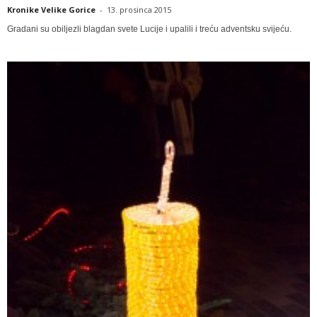
Kronike Velike Gorice
-
13. prosinca 2015
Gradani su obiljezli blagdan svete Lucije i upalili i treću adventsku svijeću.