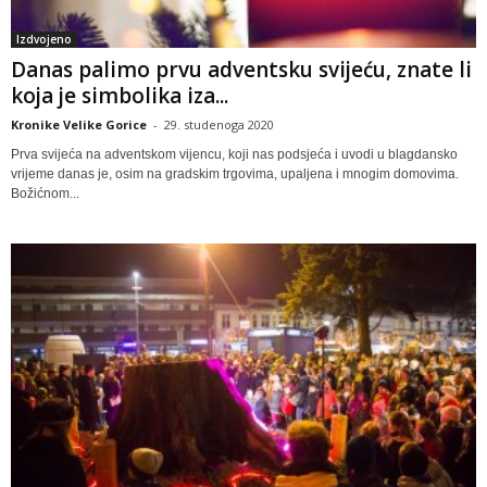
Izdvojeno
Danas palimo prvu adventsku svijeću, znate li
koja je simbolika iza...
Kronike Velike Gorice
-
29. studenoga 2020
Prva svijeća na adventskom vijencu, koji nas podsjeća i uvodi u blagdansko
vrijeme danas je, osim na gradskim trgovima, upaljena i mnogim domovima.
Božićnom...