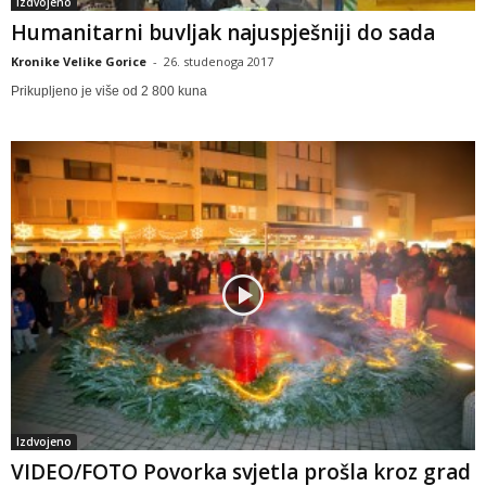
Izdvojeno
Humanitarni buvljak najuspješniji do sada
Kronike Velike Gorice
-
26. studenoga 2017
Prikupljeno je više od 2 800 kuna
Izdvojeno
VIDEO/FOTO Povorka svjetla prošla kroz grad