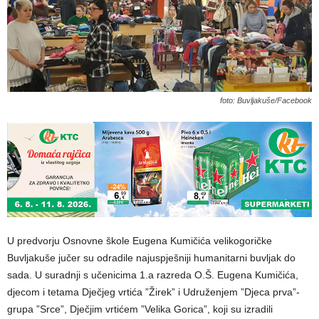
foto: Buvljakuše/Facebook
U predvorju Osnovne škole Eugena Kumičića velikogoričke
Buvljakuše jučer su odradile najuspješniji humanitarni buvljak do
sada. U suradnji s učenicima 1.a razreda O.Š. Eugena Kumičića,
djecom i tetama Dječjeg vrtića ”Žirek” i Udruženjem ”Djeca prva”-
grupa ”Srce”, Dječjim vrtićem ”Velika Gorica”, koji su izradili