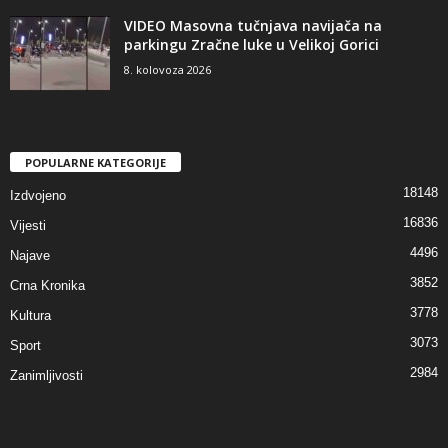
VIDEO Masovna tučnjava navijača na
parkingu Zračne luke u Velikoj Gorici
8. kolovoza 2026
POPULARNE KATEGORIJE
18148
Izdvojeno
16836
Vijesti
4496
Najave
3852
Crna Kronika
3778
Kultura
3073
Sport
2984
Zanimljivosti