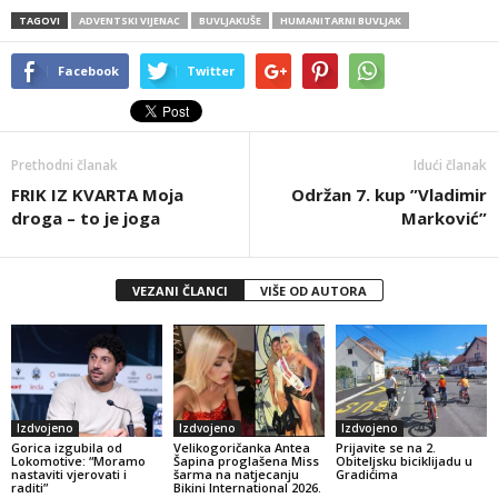
TAGOVI
ADVENTSKI VIJENAC
BUVLJAKUŠE
HUMANITARNI BUVLJAK
Facebook
Twitter
Prethodni članak
Idući članak
FRIK IZ KVARTA Moja
Održan 7. kup ”Vladimir
droga – to je joga
Marković”
VEZANI ČLANCI
VIŠE OD AUTORA
Izdvojeno
Izdvojeno
Izdvojeno
Gorica izgubila od
Velikogoričanka Antea
Prijavite se na 2.
Lokomotive: “Moramo
Šapina proglašena Miss
Obiteljsku biciklijadu u
nastaviti vjerovati i
šarma na natjecanju
Gradićima
raditi”
Bikini International 2026.