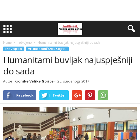
Home
Izdvojeno
Humanitarni buvljak najuspješniji do sada
IZDVOJENO
VELIKOGORIČANI NA DJELU
Humanitarni buvljak najuspješniji
do sada
Autor:
Kronike Velike Gorice
-
26. studenoga 2017
Facebook
Twitter