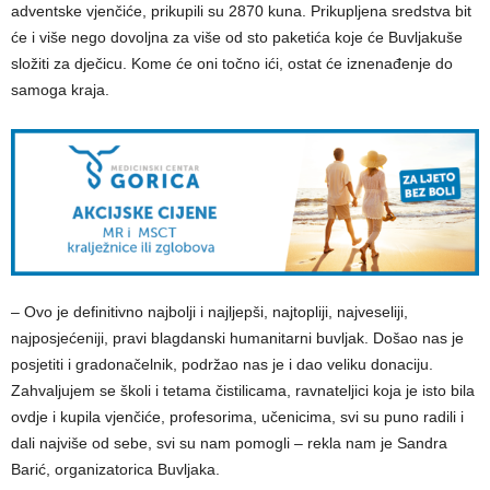
adventske vjenčiće, prikupili su 2870 kuna. Prikupljena sredstva bit
će i više nego dovoljna za više od sto paketića koje će Buvljakuše
složiti za dječicu. Kome će oni točno ići, ostat će iznenađenje do
samoga kraja.
– Ovo je definitivno najbolji i najljepši, najtopliji, najveseliji,
najposjećeniji, pravi blagdanski humanitarni buvljak. Došao nas je
posjetiti i gradonačelnik, podržao nas je i dao veliku donaciju.
Zahvaljujem se školi i tetama čistilicama, ravnateljici koja je isto bila
ovdje i kupila vjenčiće, profesorima, učenicima, svi su puno radili i
dali najviše od sebe, svi su nam pomogli – rekla nam je Sandra
Barić, organizatorica Buvljaka.