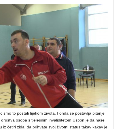
eć smo to postali tijekom života. I onda se postavlja pitanje
og društva osoba s tjelesnim invaliditetom Uspon je da naše
z četiri zida, da prihvate svoj životni status takav kakav je