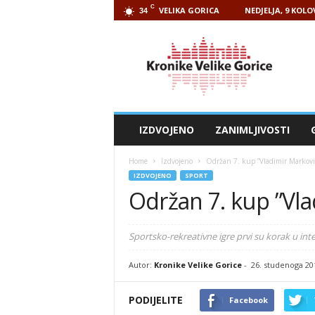
C
VELIKA GORICA
NEDJELJA, 9 KOLO
34
Kronike
Velike
Gorice
IZDVOJENO
ZANIMLJIVOSTI
Home
Izdvojeno
Održan 7. kup ”Vladimir Markovi
IZDVOJENO
SPORT
Održan 7. kup ”Vla
Sportsko-rekreativne igre prvi su korak u int
Autor:
Kronike Velike Gorice
-
26. studenoga 20
PODIJELITE
Facebook