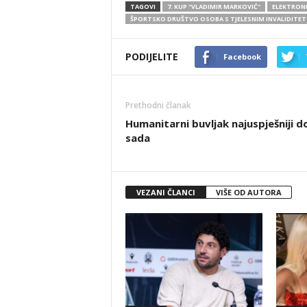
TAGOVI
7. KUP ''VLADIMIR MARKOVIĆ''
ELEKTRONI
ŠPORTSKO DRUŠTVO OSOBA S TJELESNIM INVALIDITE
PODIJELITE
Facebook
Prethodni članak
Humanitarni buvljak najuspješniji d
sada
VEZANI ČLANCI
VIŠE OD AUTORA