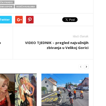
ČKI PIKADO
TOM USPON
VISEĆA KUGLANA
Twitter
Idući članak
o
VIDEO TJEDNIK – pregled najvažnijih
zbivanja u Velikoj Gorici