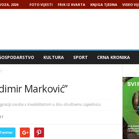
VOZA, 2026
FOTO VIJESTI
FRIK IZ KVARTA
KNJIGA TJEDNA
VIDEO VIJ
GOSPODARSTVO
KULTURA
SPORT
CRNA KRONIKA
ć”
dimir Marković”
egraciji osoba s invaliditetom u širu društvenu zajednicu
17
Twitter