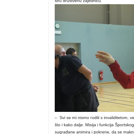
širu društvenu zajednicu.
– Svi se mi nismo rodili s invaliditetom, v
što i kako dalje. Misija i funkcija Športsk
sugrađane animira i pokrene, da se maknu i