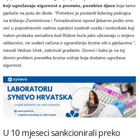
koji ugrožavaju sigurnost u prometu, posebice djece
koja tamo
pješače na putu do škole.
“Potrebno je postaviti ležećeg policajca
na križanju Zvonimirove i Tomaševićeve ispred ljekarne pošto smo
već u popodnevnim satima svjedoci osobnih vozila i motocikala koji
nakon prolaska semafora kod Robne kuće jako ubrzavaju u smjeru
obilaznice, ne vodeći računa o ograničenju brzine niti o pješacima.”
,
navodi Vedran Urek, zabrinuti građanin. Govori i kako je na toj
dionici problem prevelika brzina vožnje koja dodatno ugrožava
sigurnost.
U 10 mjeseci sankcionirali preko