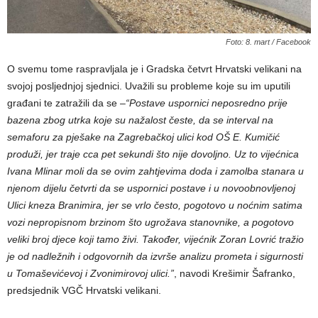
Foto: 8. mart / Facebook
O svemu tome raspravljala je i Gradska četvrt Hrvatski velikani na
svojoj posljednjoj sjednici. Uvažili su probleme koje su im uputili
građani te zatražili da se –
“Postave uspornici neposredno prije
bazena zbog utrka koje su nažalost česte, da se interval na
semaforu za pješake na Zagrebačkoj ulici kod OŠ E. Kumičić
produži, jer traje cca pet sekundi što nije dovoljno. Uz to vijećnica
Ivana Mlinar moli da se ovim zahtjevima doda i zamolba stanara u
njenom dijelu četvrti da se uspornici postave i u novoobnovljenoj
Ulici kneza Branimira, jer se vrlo često, pogotovo u noćnim satima
vozi nepropisnom brzinom što ugrožava stanovnike, a pogotovo
veliki broj djece koji tamo živi. Također, vijećnik Zoran Lovrić tražio
je od nadležnih i odgovornih da izvrše analizu prometa i sigurnosti
u Tomaševićevoj i Zvonimirovoj ulici.”
, navodi Krešimir Šafranko,
predsjednik VGČ Hrvatski velikani.