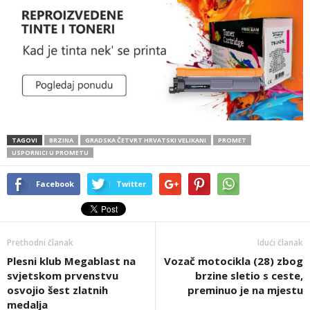
TAGOVI
BRZINA
GRADSKA ČETVRT HRVATSKI VELIKANI
PROMET
USPORNICI U PROMETU
Facebook
Twitter
Prethodni članak
Idući članak
Plesni klub Megablast na
Vozač motocikla (28) zbog
svjetskom prvenstvu
brzine sletio s ceste,
osvojio šest zlatnih
preminuo je na mjestu
medalja