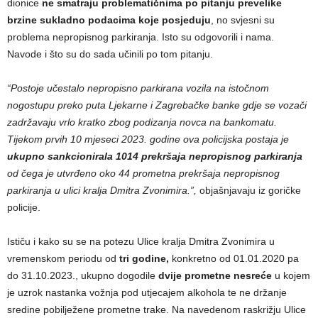
dionice
ne smatraju problematičnima po pitanju prevelike
brzine sukladno podacima koje posjeduju
, no svjesni su
problema nepropisnog parkiranja. Isto su odgovorili i nama.
Navode i što su do sada učinili po tom pitanju.
“Postoje učestalo nepropisno parkirana vozila na istočnom
nogostupu preko puta Ljekarne i Zagrebačke banke gdje se vozači
zadržavaju vrlo kratko zbog podizanja novca na bankomatu.
Tijekom prvih 10 mjeseci 2023. godine ova policijska postaja je
ukupno sankcionirala 1014 prekršaja nepropisnog parkiranja
od čega je utvrđeno oko 44 prometna prekršaja nepropisnog
parkiranja u ulici kralja Dmitra Zvonimira.”,
objašnjavaju iz goričke
policije.
Ističu i kako su se na potezu Ulice kralja Dmitra Zvonimira u
vremenskom periodu od
tri godine,
konkretno od 01.01.2020 pa
do 31.10.2023., ukupno dogodile
dvije
prometne nesreće
u kojem
je uzrok nastanka vožnja pod utjecajem alkohola te ne držanje
sredine pobilježene prometne trake. Na navedenom raskrižju Ulice