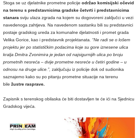
Stoga se uz djelatnike prometne policije
održao komisijski očevid
na terenu s predstavnicima gradske četvrti i predstavnicima
stanara
sviju ulaza zgrada na kojem su dogovoreni zaključci u vezi
navedenoga zahtjeva. Na navedenom sastanku bili su predstavnici
postaje gradskog ureda za komunalne djelatnosti i promet grada
Velika Gorice, kao i predstavnik projektanata.
“Ne radi se o lošem
projektu jer po statističkim podacima koje su gore iznesene ulica
kralja Dmitra Zvonimira je jedan od najsigurnijih ulica po broju
prometnih nesreća – dvije prometne nesreće u četiri godine – u
odnosu na druge ulice.”,
zaključuju iz policije dok od sudionika
saznajemo kako su po pitanju prometne situacije na terenu
bile
žustre rasprave.
Zapisnik s terenskog obilaska će biti dostavljen te će ići na Sjednicu
Gradskog vijeća.