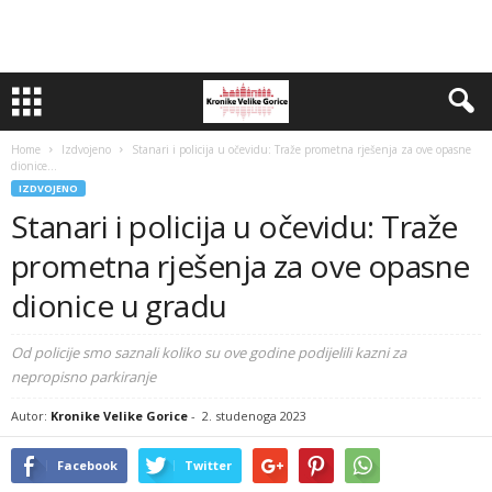
Home
Izdvojeno
Stanari i policija u očevidu: Traže prometna rješenja za ove opasne
dionice...
IZDVOJENO
Stanari i policija u očevidu: Traže
prometna rješenja za ove opasne
dionice u gradu
Od policije smo saznali koliko su ove godine podijelili kazni za
nepropisno parkiranje
Autor:
Kronike Velike Gorice
-
2. studenoga 2023
Facebook
Twitter