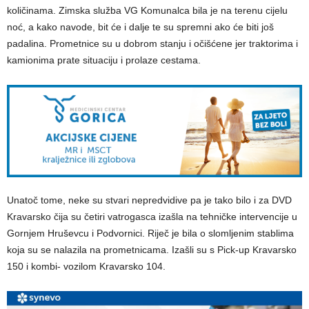
količinama. Zimska služba VG Komunalca bila je na terenu cijelu
noć, a kako navode, bit će i dalje te su spremni ako će biti još
padalina. Prometnice su u dobrom stanju i očišćene jer traktorima i
kamionima prate situaciju i prolaze cestama.
Unatoč tome, neke su stvari nepredvidive pa je tako bilo i za DVD
Kravarsko čija su četiri vatrogasca izašla na tehničke intervencije u
Gornjem Hruševcu i Podvornici. Riječ je bila o slomljenim stablima
koja su se nalazila na prometnicama. Izašli su s Pick-up Kravarsko
150 i kombi- vozilom Kravarsko 104.