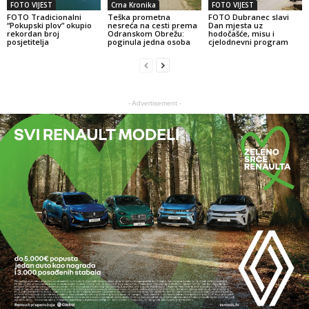
FOTO VIJEST
Crna Kronika
FOTO VIJEST
FOTO Tradicionalni
Teška prometna
FOTO Dubranec slavi
“Pokupski plov” okupio
nesreća na cesti prema
Dan mjesta uz
rekordan broj
Odranskom Obrežu:
hodočašće, misu i
posjetitelja
poginula jedna osoba
cjelodnevni program
- Advertisement -