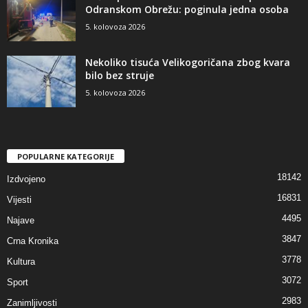
Odranskom Obrežu: poginula jedna osoba
5. kolovoza 2026
Nekoliko tisuća Velikogoričana zbog kvara
bilo bez struje
5. kolovoza 2026
POPULARNE KATEGORIJE
18142
Izdvojeno
16831
Vijesti
4495
Najave
3847
Crna Kronika
3778
Kultura
3072
Sport
2983
Zanimljivosti