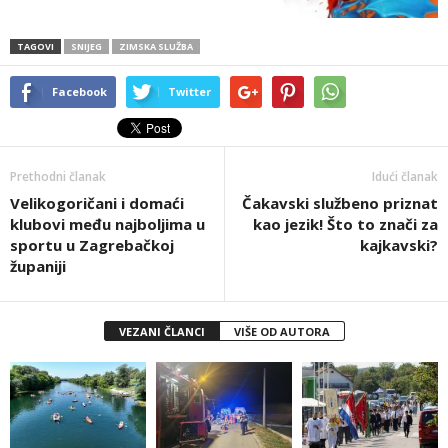
TAGOVI
SNIJEG
ZIMSKA SLUŽBA
Facebook
Twitter
Prethodni članak
Idući članak
Velikogoričani i domaći
Čakavski službeno priznat
klubovi među najboljima u
kao jezik! Što to znači za
sportu u Zagrebačkoj
kajkavski?
županiji
VEZANI ČLANCI
VIŠE OD AUTORA