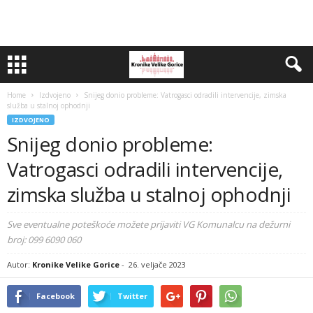
Home
Izdvojeno
Snijeg donio probleme: Vatrogasci odradili intervencije, zimska
služba u stalnoj ophodnji
IZDVOJENO
Snijeg donio probleme:
Vatrogasci odradili intervencije,
zimska služba u stalnoj ophodnji
Sve eventualne poteškoće možete prijaviti VG Komunalcu na dežurni
broj: 099 6090 060
Autor:
Kronike Velike Gorice
-
26. veljače 2023
Facebook
Twitter