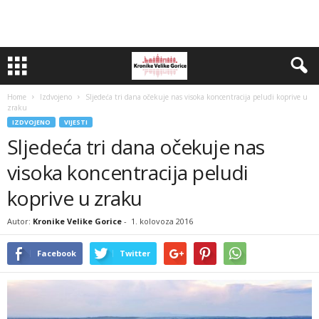
Home
Izdvojeno
Sljedeća tri dana očekuje nas visoka koncentracija peludi koprive u
zraku
IZDVOJENO
VIJESTI
Sljedeća tri dana očekuje nas
visoka koncentracija peludi
koprive u zraku
Autor:
Kronike Velike Gorice
-
1. kolovoza 2016
Facebook
Twitter