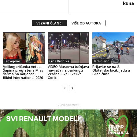
kuna
VEZANI ČLANCI
VIŠE OD AUTORA
Izdvojeno
Crna Kronika
Izdvojeno
Velikogoričanka Antea
VIDEO Masovna tučnjava
Prijavite se na 2.
Šapina proglašena Miss
navijača na parkingu
Obiteljsku biciklijadu u
šarma na natjecanju
Zračne luke u Velikoj
Gradićima
Bikini International 2026.
Gorici
- Advertisement -