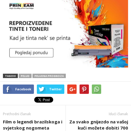
TAGOVI
PELUD
PELUDNA PROGNOZA
Facebook
Twitter
Prethodni članak
Idući članak
Film o legendi brazilskoga i
Za svako gnijezdo na vašoj
svjetskog nogometa
kući možete dobiti 700