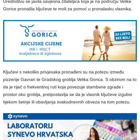
Uredništvu se javila savjesna čitateljica koja je na području Velike
Gorice pronašla ključeve te moli za pomoć u pronalasku vlasnika.
Ključevi s nekoliko privjesaka pronađeni su na potezu između
pizzerije Gavran te Gradskog groblja Velika Gorica. S obzirom na to
da je riječ o frekventnoj ruti koja povezuje stambene zgrade i
prostor oko groblja, pretpostavlja se da je vlasnik ključeve izgubio
tijekom šetnje ili obavljanja svakodnevnih obveza na tom potezu.