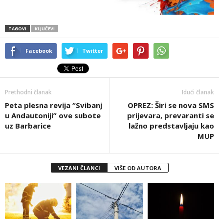
TAGOVI
KLJUČEVI
Facebook
Twitter
Prethodni članak
Idući članak
Peta plesna revija “Svibanj
OPREZ: Širi se nova SMS
u Andautoniji” ove subote
prijevara, prevaranti se
uz Barbarice
lažno predstavljaju kao
MUP
VEZANI ČLANCI
VIŠE OD AUTORA