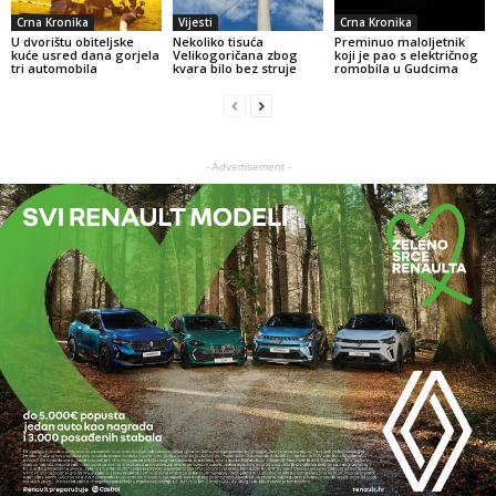
Crna Kronika
Vijesti
Crna Kronika
U dvorištu obiteljske
Nekoliko tisuća
Preminuo maloljetnik
kuće usred dana gorjela
Velikogoričana zbog
koji je pao s električnog
tri automobila
kvara bilo bez struje
romobila u Gudcima
- Advertisement -