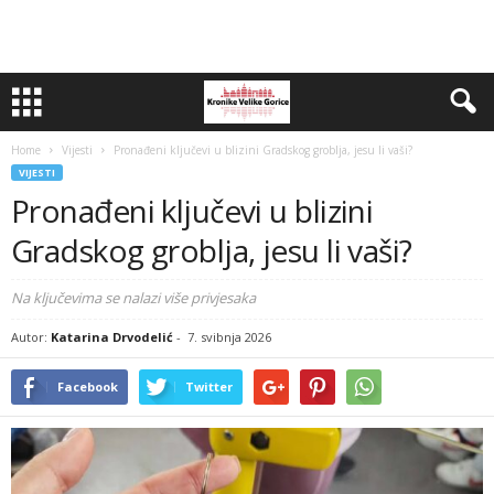
Home
Vijesti
Pronađeni ključevi u blizini Gradskog groblja, jesu li vaši?
VIJESTI
Pronađeni ključevi u blizini
Gradskog groblja, jesu li vaši?
Na ključevima se nalazi više privjesaka
Autor:
Katarina Drvodelić
-
7. svibnja 2026
Facebook
Twitter