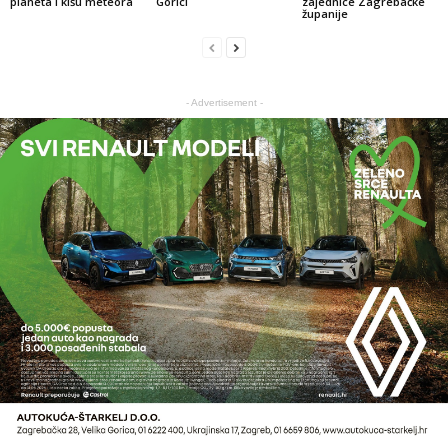
planeta i kišu meteora
Gorici
zajednice Zagrebačke
županije
- Advertisement -