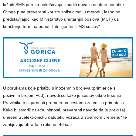
lažnih SMS poruka pokušavaju iznuditi novac i osobne podatke.
Ovoga puta prevaranti koriste sofisticiraniju metodu, lažno se
predstavljajući kao Ministarstvo unutarnjih poslova (MUP) uz
korištenje termina poput „Inteligentni ITMS sustav“.
U porukama koje pristižu s inozemnih brojeva (primjerice s
pozivnim brojem +63), navodi se kako je sustav otkrio kršenje
Pravilnika o sigurnosti prometa na cestama za vozilo primatelja.
Kako bi stvorili osjećaj hitnosti, prevaranti navode da je prekršaj
unesen u „elektroničku datoteku vozača u stvarnom vremenu“ te
zahtijevaju obradu u roku od 48 sati.