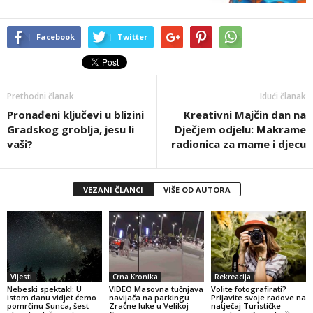
Facebook
Twitter
Prethodni članak
Idući članak
Pronađeni ključevi u blizini
Kreativni Majčin dan na
Gradskog groblja, jesu li
Dječjem odjelu: Makrame
vaši?
radionica za mame i djecu
VEZANI ČLANCI
VIŠE OD AUTORA
Vijesti
Crna Kronika
Rekreacija
Nebeski spektakl: U
VIDEO Masovna tučnjava
Volite fotografirati?
istom danu vidjet ćemo
navijača na parkingu
Prijavite svoje radove na
pomrčinu Sunca, šest
Zračne luke u Velikoj
natječaj Turističke