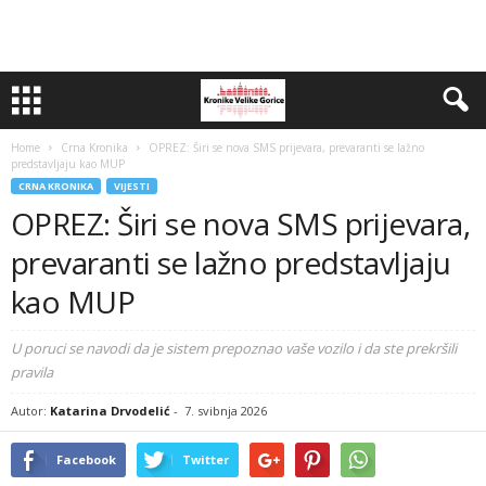
Home
Crna Kronika
OPREZ: Širi se nova SMS prijevara, prevaranti se lažno
predstavljaju kao MUP
CRNA KRONIKA
VIJESTI
OPREZ: Širi se nova SMS prijevara,
prevaranti se lažno predstavljaju
kao MUP
U poruci se navodi da je sistem prepoznao vaše vozilo i da ste prekršili
pravila
Autor:
Katarina Drvodelić
-
7. svibnja 2026
Facebook
Twitter