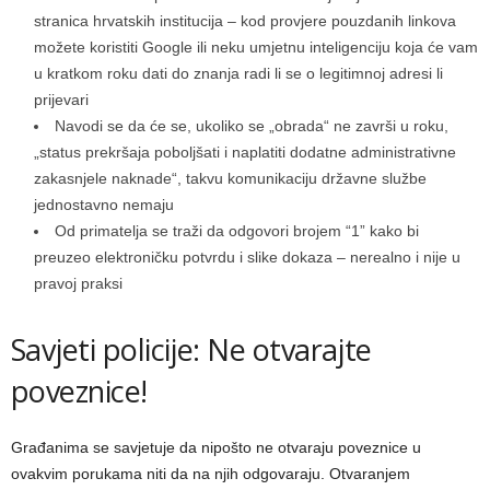
stranica hrvatskih institucija – kod provjere pouzdanih linkova
možete koristiti Google ili neku umjetnu inteligenciju koja će vam
u kratkom roku dati do znanja radi li se o legitimnoj adresi li
prijevari
Navodi se da će se, ukoliko se „obrada“ ne završi u roku,
„status prekršaja poboljšati i naplatiti dodatne administrativne
zakasnjele naknade“, takvu komunikaciju državne službe
jednostavno nemaju
Od primatelja se traži da odgovori brojem “1” kako bi
preuzeo elektroničku potvrdu i slike dokaza – nerealno i nije u
pravoj praksi
Savjeti policije: Ne otvarajte
poveznice!
Građanima se savjetuje da nipošto ne otvaraju poveznice u
ovakvim porukama niti da na njih odgovaraju. Otvaranjem