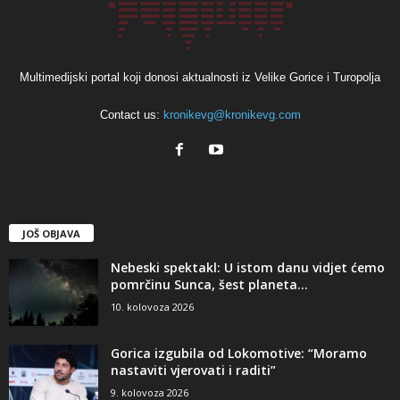
Multimedijski portal koji donosi aktualnosti iz Velike Gorice i Turopolja
Contact us:
kronikevg@kronikevg.com
JOŠ OBJAVA
Nebeski spektakl: U istom danu vidjet ćemo
pomrčinu Sunca, šest planeta...
10. kolovoza 2026
Gorica izgubila od Lokomotive: “Moramo
nastaviti vjerovati i raditi”
9. kolovoza 2026