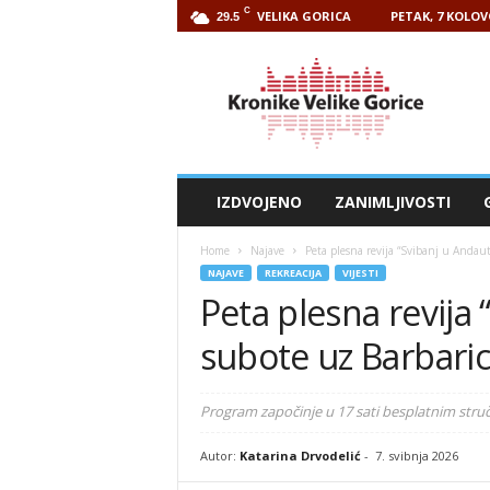
C
VELIKA GORICA
PETAK, 7 KOLOV
29.5
Kronike
Velike
Gorice
IZDVOJENO
ZANIMLJIVOSTI
Home
Najave
Peta plesna revija “Svibanj u Andaut
NAJAVE
REKREACIJA
VIJESTI
Peta plesna revija 
subote uz Barbari
Program započinje u 17 sati besplatnim str
Autor:
Katarina Drvodelić
-
7. svibnja 2026