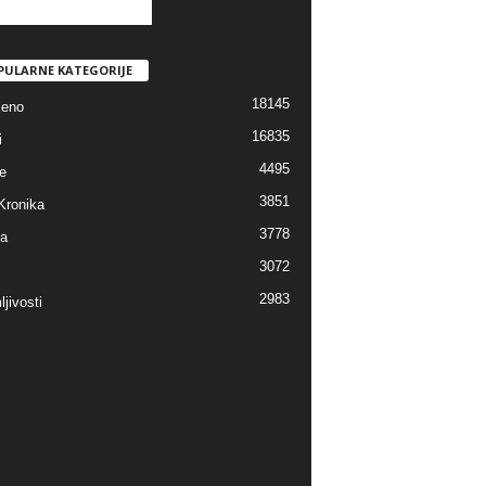
PULARNE KATEGORIJE
18145
jeno
16835
i
4495
e
3851
Kronika
3778
ra
3072
2983
jivosti