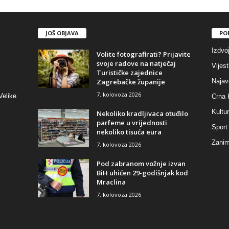
JOŠ OBJAVA
PO
Izdvo
Volite fotografirati? Prijavite
svoje radove na natječaj
Vijest
Turističke zajednice
Zagrebačke županije
Najav
7. kolovoza 2026
Velike
Crna 
Kultu
Nekoliko kradljivaca otuđilo
parfeme u vrijednosti
Sport
nekoliko tisuća eura
Zaniml
7. kolovoza 2026
Pod zabranom vožnje izvan
BiH uhićen 29-godišnjak kod
Mraclina
7. kolovoza 2026