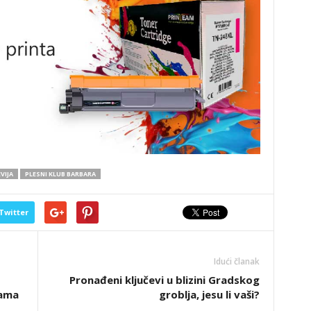
VIJA
PLESNI KLUB BARBARA
Twitter
Idući članak
Pronađeni ključevi u blizini Gradskog
dama
groblja, jesu li vaši?