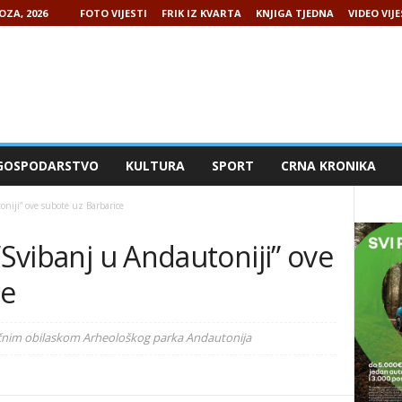
OZA, 2026
FOTO VIJESTI
FRIK IZ KVARTA
KNJIGA TJEDNA
VIDEO VIJE
GOSPODARSTVO
KULTURA
SPORT
CRNA KRONIKA
oniji” ove subote uz Barbarice
“Svibanj u Andautoniji” ove
ce
učnim obilaskom Arheološkog parka Andautonija