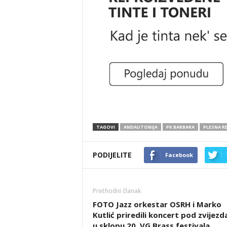
TAGOVI
ANDAUTONIJA
PK BARBARA
PLESNA RE
PODIJELITE
Facebook
Prethodni članak
FOTO Jazz orkestar OSRH i Marko
Kutlić priredili koncert pod zvijez
u sklopu 20. VG Brass festivala