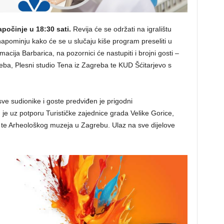
apočinje u 18:30 sati.
Revija će se održati na igralištu
napominju kako će se u slučaju kiše program preseliti u
cija Barbarica, na pozornici će nastupiti i brojni gosti –
a, Plesni studio Tena iz Zagreba te KUD Šćitarjevo s
sve sudionike i goste predviđen je prigodni
je uz potporu Turističke zajednice grada Velike Gorice,
 te Arheološkog muzeja u Zagrebu. Ulaz na sve dijelove