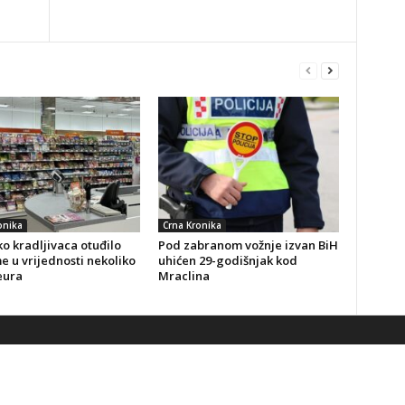
onika
Crna Kronika
o kradljivaca otuđilo
Pod zabranom vožnje izvan BiH
 u vrijednosti nekoliko
uhićen 29-godišnjak kod
eura
Mraclina