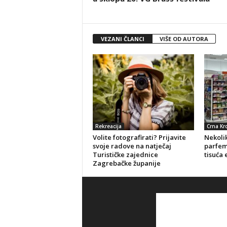
VEZANI ČLANCI
VIŠE OD AUTORA
Rekreacija
Crna Kr
Volite fotografirati? Prijavite
Nekolik
svoje radove na natječaj
parfeme
Turističke zajednice
tisuća 
Zagrebačke županije