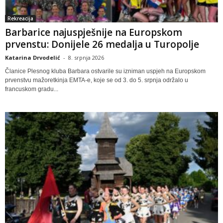
Rekreacija
Barbarice najuspješnije na Europskom
prvenstu: Donijele 26 medalja u Turopolje
Katarina Drvodelić
-
8. srpnja 2026
Članice Plesnog kluba Barbara ostvarile su izniman uspjeh na Europskom
prvenstvu mažoretkinja EMTA-e, koje se od 3. do 5. srpnja održalo u
francuskom gradu...