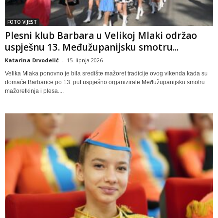
FOTO VIJEST
Plesni klub Barbara u Velikoj Mlaki održao
uspješnu 13. Međužupanijsku smotru...
Katarina Drvodelić
-
15. lipnja 2026
Velika Mlaka ponovno je bila središte mažoret tradicije ovog vikenda kada su
domaće Barbarice po 13. put uspješno organizirale Međužupanijsku smotru
mažoretkinja i plesa....