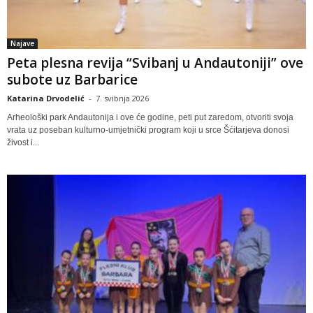
Najave
Peta plesna revija “Svibanj u Andautoniji” ove
subote uz Barbarice
Katarina Drvodelić
-
7. svibnja 2026
Arheološki park Andautonija i ove će godine, peti put zaredom, otvoriti svoja
vrata uz poseban kulturno-umjetnički program koji u srce Šćitarjeva donosi
živost i...