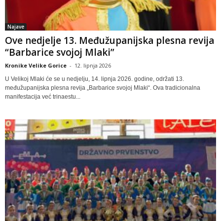
Najave
Ove nedjelje 13. Međužupanijska plesna revija
“Barbarice svojoj Mlaki”
Kronike Velike Gorice
-
12. lipnja 2026
U Velikoj Mlaki će se u nedjelju, 14. lipnja 2026. godine, održati 13.
međužupanijska plesna revija „Barbarice svojoj Mlaki“. Ova tradicionalna
manifestacija već trinaestu...