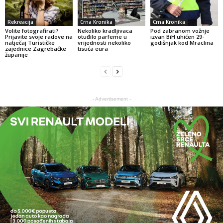
Rekreacija
Crna Kronika
Crna Kronika
Volite fotografirati?
Nekoliko kradljivaca
Pod zabranom vožnje
Prijavite svoje radove na
otuđilo parfeme u
izvan BiH uhićen 29-
natječaj Turističke
vrijednosti nekoliko
godišnjak kod Mraclina
zajednice Zagrebačke
tisuća eura
županije
- Advertisement -