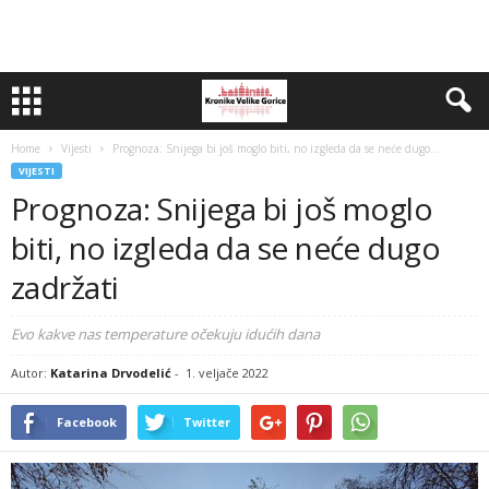
Home
Vijesti
Prognoza: Snijega bi još moglo biti, no izgleda da se neće dugo...
VIJESTI
Prognoza: Snijega bi još moglo
biti, no izgleda da se neće dugo
zadržati
Evo kakve nas temperature očekuju idućih dana
Autor:
Katarina Drvodelić
-
1. veljače 2022
Facebook
Twitter