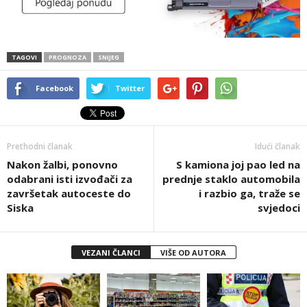
TAGOVI
PROGNOZA
SNIJEG
Facebook
Twitter
Prethodni članak
Idući članak
Nakon žalbi, ponovno
S kamiona joj pao led na
odabrani isti izvođači za
prednje staklo automobila
završetak autoceste do
i razbio ga, traže se
Siska
svjedoci
VEZANI ČLANCI
VIŠE OD AUTORA