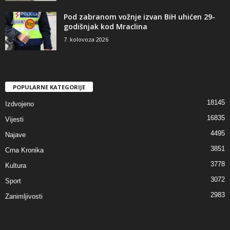
Pod zabranom vožnje izvan BiH uhićen 29-
godišnjak kod Mraclina
7. kolovoza 2026
POPULARNE KATEGORIJE
18145
Izdvojeno
16835
Vijesti
4495
Najave
3851
Crna Kronika
3778
Kultura
3072
Sport
2983
Zanimljivosti