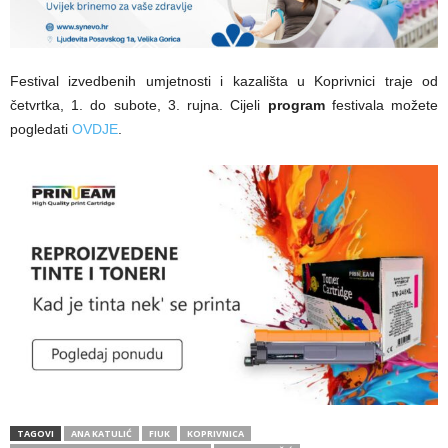
Festival izvedbenih umjetnosti i kazališta u Koprivnici traje od
četvrtka, 1. do subote, 3. rujna. Cijeli
program
festivala možete
pogledati
OVDJE
.
TAGOVI
ANA KATULIĆ
FIUK
KOPRIVNICA