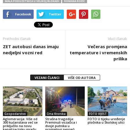
MALA PODUZETNICA U VELIKOJ BLOKADI
ROMANA ROŽIĆ
Facebook
Twitter
Prethodni članak
Idući članak
ZET autobusi danas imaju
Večeras promjena
nedjeljni vozni red
temperature i vremenskih
prilika
VEZANI ČLANCI
VIŠE OD AUTORA
Gospodarstvo
Crna Kronika
FOTO VIJEST
Aglomeracija: Više od
Strašna tragedija:
FOTO U tijeku uređenje
300 kućanstava već se
Preminuli vozačica i
pločnika u Školskoj ulici
priključilo na novu
dvoje putnika u
kanalizacijsku mrežu
prometnoj nesreći