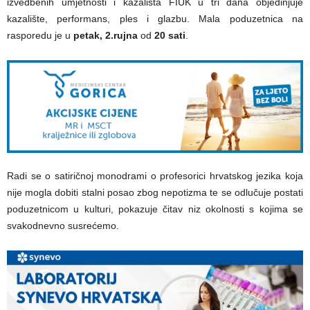
izvedbenih umjetnosti i kazališta FIUK u tri dana objedinjuje
kazalište, performans, ples i glazbu. Mala poduzetnica na
rasporedu je u
petak, 2.rujna
od
20 sati
.
Radi se o satiričnoj monodrami o profesorici hrvatskog jezika koja
nije mogla dobiti stalni posao zbog nepotizma te se odlučuje postati
poduzetnicom u kulturi, pokazuje čitav niz okolnosti s kojima se
svakodnevno susrećemo.