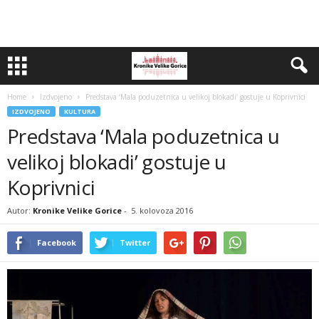
Home
Izdvojeno
Predstava ‘Mala poduzetnica u velikoj blokadi’ gostuje u Koprivnici
IZDVOJENO
KULTURA
Predstava ‘Mala poduzetnica u
velikoj blokadi’ gostuje u
Koprivnici
Autor:
Kronike Velike Gorice
-
5. kolovoza 2016
Facebook
Twitter