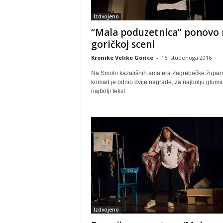
Izdvojeno
“Mala poduzetnica” ponovo 
goričkoj sceni
Kronike Velike Gorice
-
16. studenoga 2016
Na Smotri kazališnih amatera Zagrebačke župan
komad je odnio dvije nagrade, za najbolju glumic
najbolji tekst
Izdvojeno