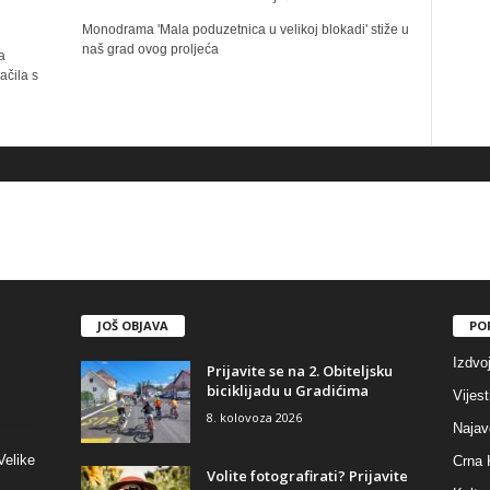
Monodrama 'Mala poduzetnica u velikoj blokadi' stiže u
naš grad ovog proljeća
a
ačila s
JOŠ OBJAVA
PO
Izdvo
Prijavite se na 2. Obiteljsku
biciklijadu u Gradićima
Vijest
8. kolovoza 2026
Najav
Velike
Crna 
Volite fotografirati? Prijavite