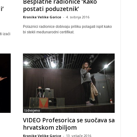
Besplatne radionice ‘Kako
i’
postati poduzetnik’
Kronike Velike Gorice
-
4. svibnja 2016
Polaznici radionice dobivaju priliku polagati ispit kako
bi stekli međunarodni certifikat.
i izaći
Izdvojeno
VIDEO Profesorica se suočava sa
hrvatskom zbiljom
Kronike Velike Gorice
-
13. veljače 2016