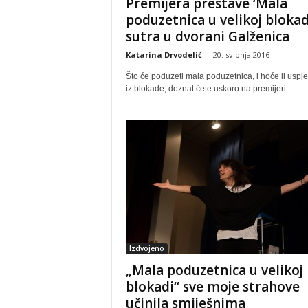
Premijera prestave ‘Mala
poduzetnica u velikoj blokad
sutra u dvorani Galženica
Katarina Drvodelić
-
20. svibnja 2016
Što će poduzeti mala poduzetnica, i hoće li uspjet
iz blokade, doznat ćete uskoro na premijeri
Izdvojeno
„Mala poduzetnica u velikoj
blokadi“ sve moje strahove
učinila smiješnima