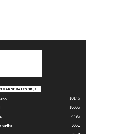
PULARNE KATEGORIJE
18146
jeno
16835
i
4496
e
3851
Kronika