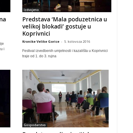
Izdvojeno
na
Predstava ‘Mala poduzetnica u
velikoj blokadi’ gostuje u
Koprivnici
Kronike Velike Gorice
-
5. kolovoza 2016
ije
u i
Festival izvedbenih umjetnosti i kazališta u Koprivnici
traje od 1. do 3. rujna
Gospodarstvo