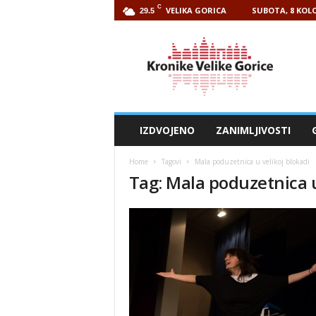
C
VELIKA GORICA
SUBOTA, 8 KOLO
29.5
Kronike
Velike
Gorice
IZDVOJENO
ZANIMLJIVOSTI
Home
Tagovi
Mala poduzetnica u velikoj blokadi
Tag: Mala poduzetnica u