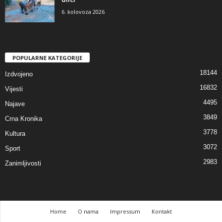
6. kolovoza 2026
POPULARNE KATEGORIJE
18144
Izdvojeno
16832
Vijesti
4495
Najave
3849
Crna Kronika
3778
Kultura
3072
Sport
2983
Zanimljivosti
Home
O nama
Impressum
Kontakt