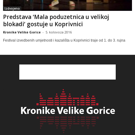
Izdvojeno
Predstava ‘Mala poduzetnica u velikoj
blokadi’ gostuje u Koprivnici
Kronike Velike Gorice
-
5. kolovoza 2016
Festival izvedbenih umjetnosti i kazališta u Koprivnici traje od 1. do 3. rujna