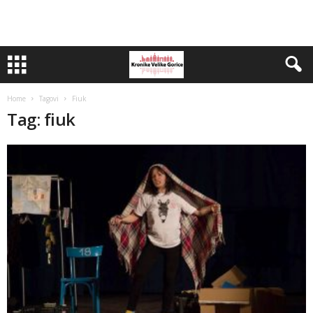
Home
Tagovi
Fiuk
Tag: fiuk