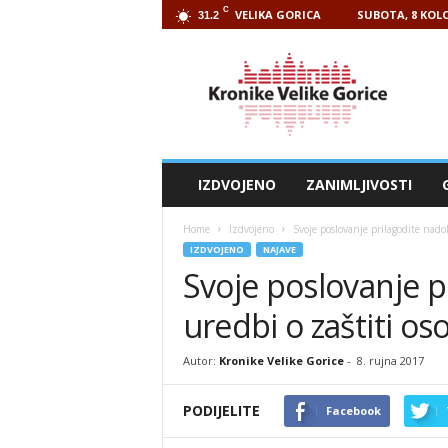
C
VELIKA GORICA
SUBOTA, 8 KOLO
31.2
Kronike
Velike
Gorice
IZDVOJENO
ZANIMLJIVOSTI
Home
Izdvojeno
Svoje poslovanje prilagodite nado
IZDVOJENO
NAJAVE
Svoje poslovanje p
uredbi o zaštiti o
Autor:
Kronike Velike Gorice
-
8. rujna 2017
PODIJELITE
Facebook