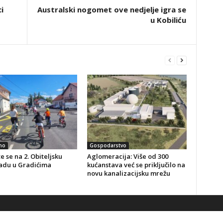
i
Australski nogomet ove nedjelje igra se
u Kobiliću
no
Gospodarstvo
te se na 2. Obiteljsku
Aglomeracija: Više od 300
jadu u Gradićima
kućanstava već se priključilo na
novu kanalizacijsku mrežu