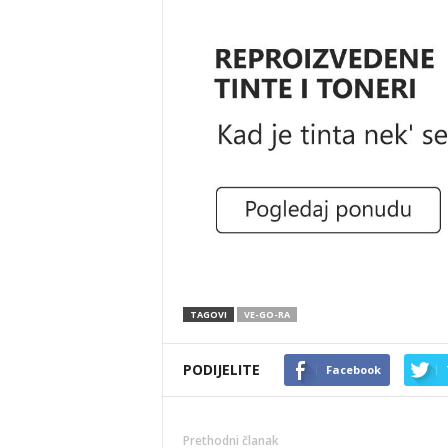
TAGOVI
VE-GO-RA
PODIJELITE
Facebook
Prethodni članak