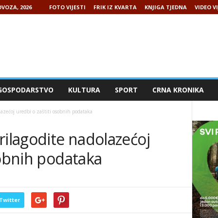
VOZA, 2026
FOTO VIJESTI
FRIK IZ KVARTA
KNJIGA TJEDNA
VIDEO VI
GOSPODARSTVO
KULTURA
SPORT
CRNA KRONIKA
lazećoj uredbi o zaštiti osobnih podataka
rilagodite nadolazećoj
sobnih podataka
Twitter