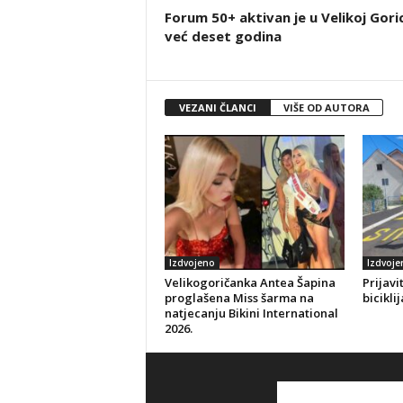
Forum 50+ aktivan je u Velikoj Goric
već deset godina
VEZANI ČLANCI
VIŠE OD AUTORA
Izdvojeno
Izdvoje
Velikogoričanka Antea Šapina
Prijavi
proglašena Miss šarma na
bicikli
natjecanju Bikini International
2026.