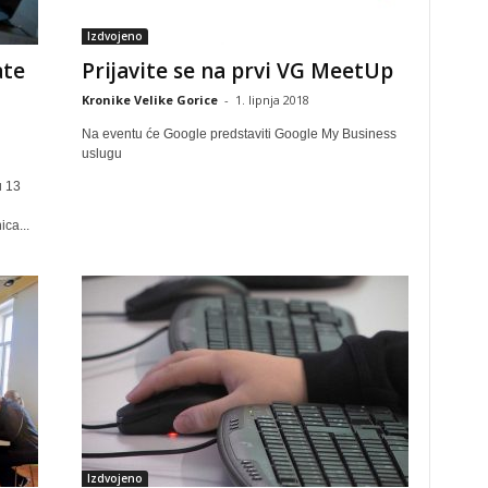
Izdvojeno
ate
Prijavite se na prvi VG MeetUp
Kronike Velike Gorice
-
1. lipnja 2018
Na eventu će Google predstaviti Google My Business
uslugu
u 13
ica...
Izdvojeno