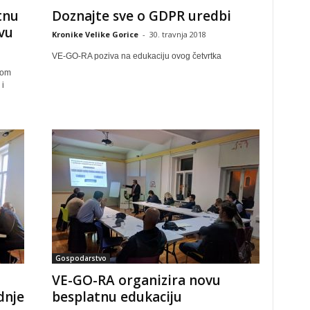
tnu
Doznajte sve o GDPR uredbi
vu
Kronike Velike Gorice
-
30. travnja 2018
VE-GO-RA poziva na edukaciju ovog četvrtka
kom
i
Gospodarstvo
VE-GO-RA organizira novu
dnje
besplatnu edukaciju