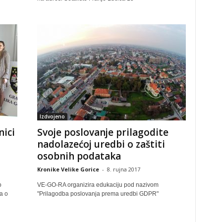
Izdvojeno
ici
Svoje poslovanje prilagodite
nadolazećoj uredbi o zaštiti
osobnih podataka
Kronike Velike Gorice
-
8. rujna 2017
o
VE-GO-RA organizira edukaciju pod nazivom
a o
"Prilagodba poslovanja prema uredbi GDPR"