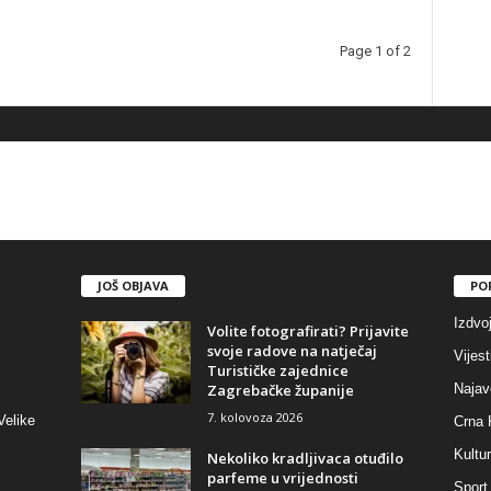
Page 1 of 2
JOŠ OBJAVA
PO
Izdvo
Volite fotografirati? Prijavite
svoje radove na natječaj
Vijest
Turističke zajednice
Zagrebačke županije
Najav
7. kolovoza 2026
Velike
Crna 
Kultu
Nekoliko kradljivaca otuđilo
parfeme u vrijednosti
Sport