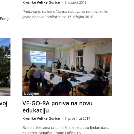
Kronike Velike Gorice
-
6. ožujka 2018
Predavanje na temu ''Javna nabava za ne-obveznike
javne nabave'' održat će se 15. ožujka 2018.
 Franje
Izdvojeno
voj
VE-GO-RA poziva na novu
edukaciju
Kronike Velike Gorice
-
7. prosinca 2017
Sve o troškovima rada možete doznati za tjedan dana
na adresi Šetalište Franje Lučića 15