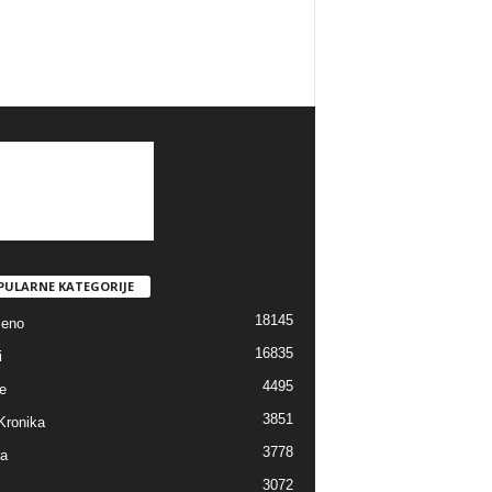
PULARNE KATEGORIJE
18145
jeno
16835
i
4495
e
3851
Kronika
3778
ra
3072