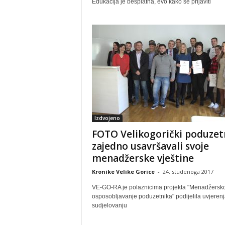
Edukacija je besplatna, evo kako se prijaviti
Izdvojeno
FOTO Velikogorički poduzetn
zajedno usavršavali svoje
menadžerske vještine
Kronike Velike Gorice
-
24. studenoga 2017
VE-GO-RA je polaznicima projekta "Menadžersk
osposobljavanje poduzetnika" podijelila uvjerenj
sudjelovanju