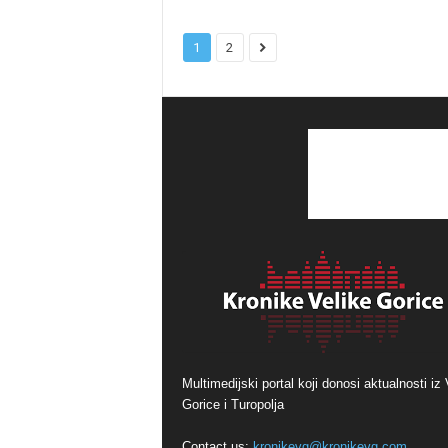
1
2
Multimedijski portal koji donosi aktualnosti iz 
Gorice i Turopolja
Contact us:
kronikevg@kronikevg.com