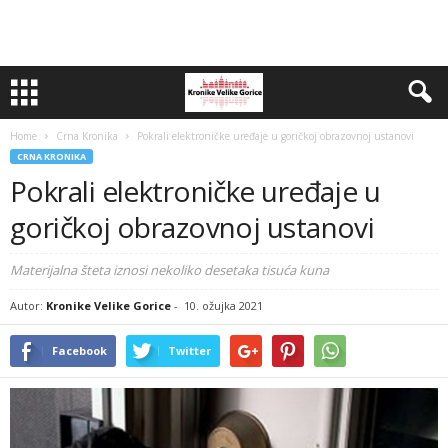
Home
Crna Kronika
Pokrali elektroničke uređaje u goričkoj obrazovnoj ustanovi
CRNA KRONIKA
Pokrali elektroničke uređaje u
goričkoj obrazovnoj ustanovi
Materijalna šteta iznosi nekoliko desetaka tisuća kuna
Autor:
Kronike Velike Gorice
-
10. ožujka 2021
Facebook
Twitter