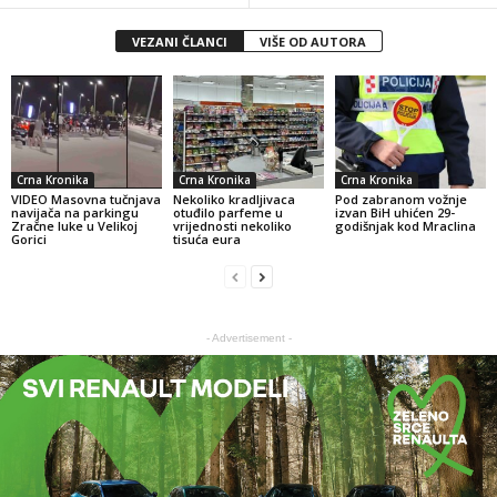
VEZANI ČLANCI
VIŠE OD AUTORA
Crna Kronika
Crna Kronika
Crna Kronika
VIDEO Masovna tučnjava
Nekoliko kradljivaca
Pod zabranom vožnje
navijača na parkingu
otuđilo parfeme u
izvan BiH uhićen 29-
Zračne luke u Velikoj
vrijednosti nekoliko
godišnjak kod Mraclina
Gorici
tisuća eura
- Advertisement -