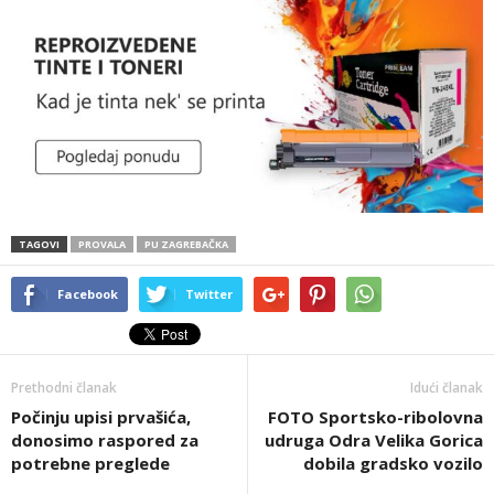
TAGOVI
PROVALA
PU ZAGREBAČKA
Facebook
Twitter
Prethodni članak
Idući članak
Počinju upisi prvašića,
FOTO Sportsko-ribolovna
donosimo raspored za
udruga Odra Velika Gorica
potrebne preglede
dobila gradsko vozilo