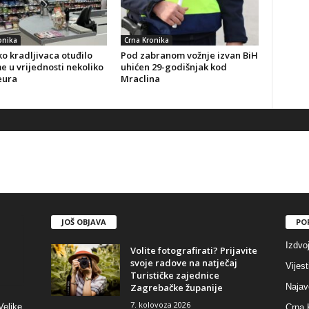
onika
Crna Kronika
o kradljivaca otuđilo
Pod zabranom vožnje izvan BiH
 u vrijednosti nekoliko
uhićen 29-godišnjak kod
eura
Mraclina
JOŠ OBJAVA
PO
Izdvo
Volite fotografirati? Prijavite
svoje radove na natječaj
Vijest
Turističke zajednice
Zagrebačke županije
Najav
7. kolovoza 2026
Velike
Crna 