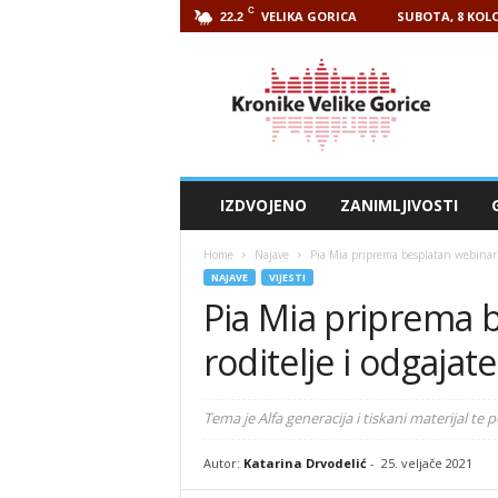
C
VELIKA GORICA
SUBOTA, 8 KOLO
22.2
Kronike
Velike
Gorice
IZDVOJENO
ZANIMLJIVOSTI
Home
Najave
Pia Mia priprema besplatan webinar z
NAJAVE
VIJESTI
Pia Mia priprema 
roditelje i odgajate
Tema je Alfa generacija i tiskani materijal te p
Autor:
Katarina Drvodelić
-
25. veljače 2021