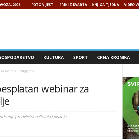
VOZA, 2026
FOTO VIJESTI
FRIK IZ KVARTA
KNJIGA TJEDNA
VIDEO VI
GOSPODARSTVO
KULTURA
SPORT
CRNA KRONIKA
a roditelje i odgajatelje
besplatan webinar za
lje
oticanje predvještina čitanja i pisanja