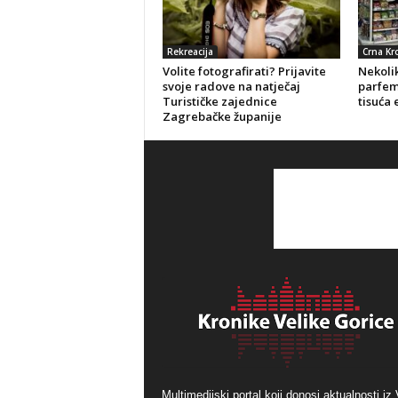
Rekreacija
Crna Kr
Volite fotografirati? Prijavite
Nekolik
svoje radove na natječaj
parfeme
Turističke zajednice
tisuća 
Zagrebačke županije
Multimedijski portal koji donosi aktualnosti iz 