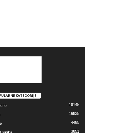
PULARNE KATEGORIJE
18145
jeno
16835
i
4495
e
3851
Kronika