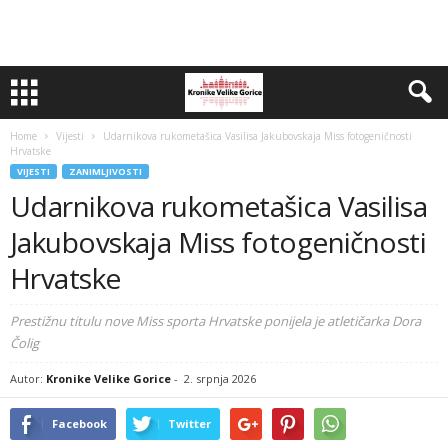
Home
Vijesti
Udarnikova rukometašica Vasilisa Jakubovskaja Miss fotogeničnosti
Hrvatske
VIJESTI
ZANIMLJIVOSTI
Udarnikova rukometašica Vasilisa
Jakubovskaja Miss fotogeničnosti
Hrvatske
Prestižnu titulu nove Miss sporta Hrvatske ponijela je atletičarka Dora
Čolig
Autor:
Kronike Velike Gorice
-
2. srpnja 2026
Facebook
Twitter