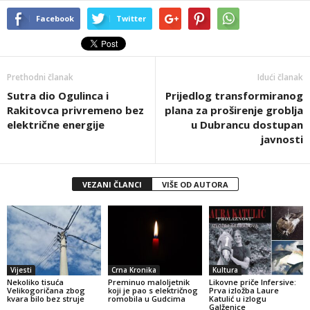
Facebook
Twitter
Prethodni članak
Idući članak
Sutra dio Ogulinca i
Prijedlog transformiranog
Rakitovca privremeno bez
plana za proširenje groblja
električne energije
u Dubrancu dostupan
javnosti
VEZANI ČLANCI
VIŠE OD AUTORA
Vijesti
Crna Kronika
Kultura
Nekoliko tisuća
Preminuo maloljetnik
Likovne priče Infersive:
Velikogoričana zbog
koji je pao s električnog
Prva izložba Laure
kvara bilo bez struje
romobila u Gudcima
Katulić u izlogu
Galženice