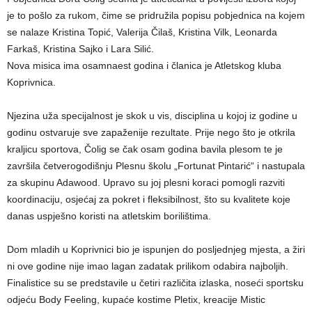
je to pošlo za rukom, čime se pridružila popisu pobjednica na kojem
se nalaze Kristina Topić, Valerija Čilaš, Kristina Vilk, Leonarda
Farkaš, Kristina Sajko i Lara Silić.
​Nova misica ima osamnaest godina i članica je Atletskog kluba
Koprivnica.
Njezina uža specijalnost je skok u vis, disciplina u kojoj iz godine u
godinu ostvaruje sve zapaženije rezultate. Prije nego što je otkrila
kraljicu sportova, Čolig se čak osam godina bavila plesom te je
završila četverogodišnju Plesnu školu „Fortunat Pintarić“ i nastupala
za skupinu Adawood. Upravo su joj plesni koraci pomogli razviti
koordinaciju, osjećaj za pokret i fleksibilnost, što su kvalitete koje
danas uspješno koristi na atletskim borilištima.
​Dom mladih u Koprivnici bio je ispunjen do posljednjeg mjesta, a žiri
ni ove godine nije imao lagan zadatak prilikom odabira najboljih.
Finalistice su se predstavile u četiri različita izlaska, noseći sportsku
odjeću Body Feeling, kupaće kostime Pletix, kreacije Mistic