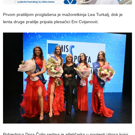
Prvom pratilijom proglašena je mažoretkinja Lea Turkalj, dok je
lenta druge pratilje pripala plesačici Eni Cvijanović.
Pobjednica Dora Čolig sedma je atletičarka u povijesti izbora kojoj