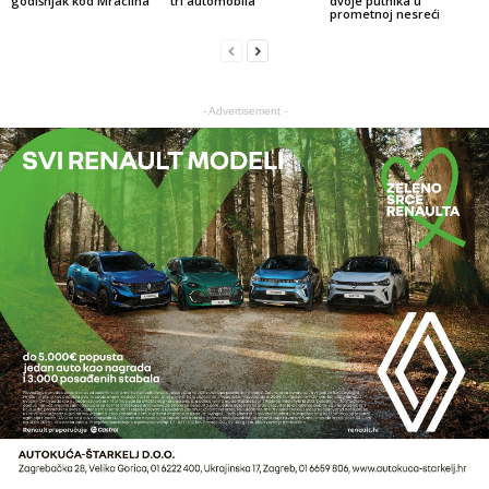
godišnjak kod Mraclina
tri automobila
dvoje putnika u
prometnoj nesreći
- Advertisement -