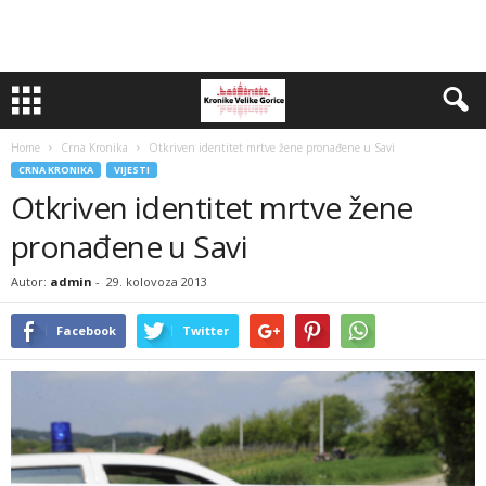
Home
Crna Kronika
Otkriven identitet mrtve žene pronađene u Savi
CRNA KRONIKA
VIJESTI
Otkriven identitet mrtve žene
pronađene u Savi
Autor:
admin
-
29. kolovoza 2013
Facebook
Twitter