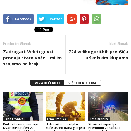
Facebook
Twitter
Prethodni članak
Idući članak
Zadrugari: Veletrgovci
724 velikogoričkih prvašića
prodaju staro voće – mi im
u školskim klupama
stajemo na kraj!
VEZANI ČLANCI
VIŠE OD AUTORA
Crna Kronika
Crna Kronika
Crna Kronika
Pod zabranom vožnje
U dvorištu obiteljske
Strašna tragedija:
izvan BiH uhićen 29-
kuće usred dana gorjela
Preminuli vozačica i