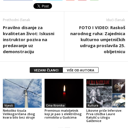
Prethodni članak
Idući članak
Pravilno disanje za
FOTO I VIDEO: Raskoš
kvalitetan život: Iskusni
narodnog ruha: Zajednica
instruktor poziva na
kulturno umjetničkih
predavanje uz
udruga proslavila 25.
demonstraciju
obljetnicu
VEZANI ČLANCI
VIŠE OD AUTORA
Vijesti
Crna Kronika
Kultura
Nekoliko tisuća
Preminuo maloljetnik
Likovne priče Infersive:
Velikogoričana zbog
koji je pao s električnog
Prva izložba Laure
kvara bilo bez struje
romobila u Gudcima
Katulić u izlogu
Galženice