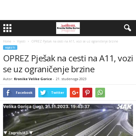
Home
Vijesti
OPREZ Pješak na cesti na A11, vozi se uz ograničenje brzine
VIJESTI
OPREZ Pješak na cesti na A11, vozi
se uz ograničenje brzine
Autor:
Kronike Velike Gorice
-
21. studenoga 2023
Facebook
Twitter