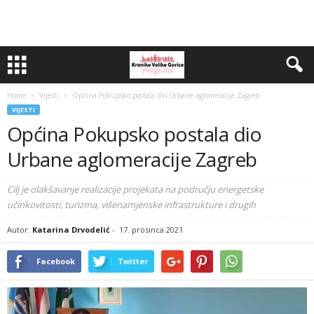
Home
Vijesti
Općina Pokupsko postala dio Urbane aglomeracije Zagreb
VIJESTI
Općina Pokupsko postala dio
Urbane aglomeracije Zagreb
Cilj je olakšavanje realizacije projekata na području energetske
učinkovitosti, turizma, višenamjenske infrastrukture i drugih
Autor:
Katarina Drvodelić
-
17. prosinca 2021
Facebook
Twitter