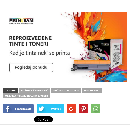
TAGOVI
BOŽIDAR ŠKRINJARIĆ
OPĆINA POKUPSKO
POKUPSKO
URBANA AGLOMERACIJA ZAGREB
Facebook
Twitter