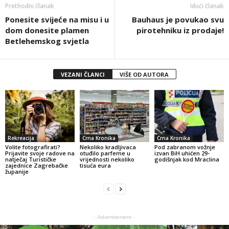
Prethodni članak
Idući članak
Ponesite svijeće na misu i u
Bauhaus je povukao svu
dom donesite plamen
pirotehniku iz prodaje!
Betlehemskog svjetla
VEZANI ČLANCI
VIŠE OD AUTORA
Rekreacija
Crna Kronika
Crna Kronika
Volite fotografirati?
Nekoliko kradljivaca
Pod zabranom vožnje
Prijavite svoje radove na
otuđilo parfeme u
izvan BiH uhićen 29-
natječaj Turističke
vrijednosti nekoliko
godišnjak kod Mraclina
zajednice Zagrebačke
tisuća eura
županije
- Advertisement -