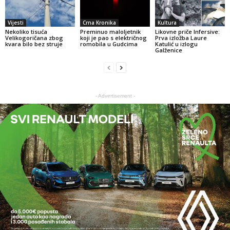
Vijesti
Crna Kronika
Kultura
Nekoliko tisuća
Preminuo maloljetnik
Likovne priče Infersive:
Velikogoričana zbog
koji je pao s električnog
Prva izložba Laure
kvara bilo bez struje
romobila u Gudcima
Katulić u izlogu
Galženice
- Advertisement -