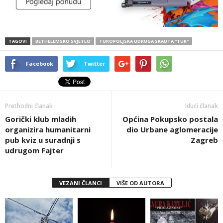
TAGOVI
BETHELEMSKO SVJETLO
TUROPOLJSKA UDRUGA SKAUTA ''TUR''
Facebook
Twitter
Prethodni članak
Idući članak
Gorički klub mladih
Općina Pokupsko postala
organizira humanitarni
dio Urbane aglomeracije
pub kviz u suradnji s
Zagreb
udrugom Fajter
VEZANI ČLANCI
VIŠE OD AUTORA