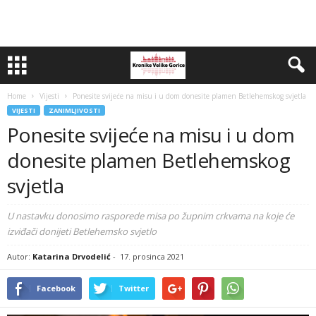
Home
Vijesti
Ponesite svijeće na misu i u dom donesite plamen Betlehemskog svjetla
VIJESTI
ZANIMLJIVOSTI
Ponesite svijeće na misu i u dom
donesite plamen Betlehemskog
svjetla
U nastavku donosimo rasporede misa po župnim crkvama na koje će
izviđači donijeti Betlehemsko svjetlo
Autor:
Katarina Drvodelić
-
17. prosinca 2021
Facebook
Twitter