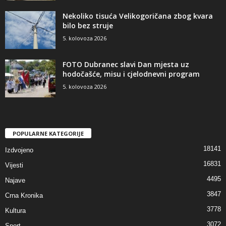
Nekoliko tisuća Velikogoričana zbog kvara
bilo bez struje
5. kolovoza 2026
FOTO Dubranec slavi Dan mjesta uz
hodočašće, misu i cjelodnevni program
5. kolovoza 2026
POPULARNE KATEGORIJE
18141
Izdvojeno
16831
Vijesti
4495
Najave
3847
Crna Kronika
3778
Kultura
3072
Sport