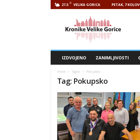
C
VELIKA GORICA
PETAK, 7 KOLOV
27.5
Kronike
Velike
Gorice
IZDVOJENO
ZANIMLJIVOSTI
Home
Tagovi
Pokupsko
Tag: Pokupsko