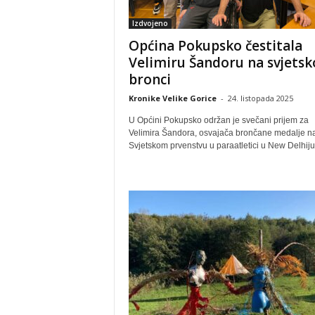
Izdvojeno
Općina Pokupsko čestitala
Velimiru Šandoru na svjetsk
bronci
Kronike Velike Gorice
-
24. listopada 2025
U Općini Pokupsko održan je svečani prijem za
Velimira Šandora, osvajača brončane medalje n
Svjetskom prvenstvu u paraatletici u New Delhiju