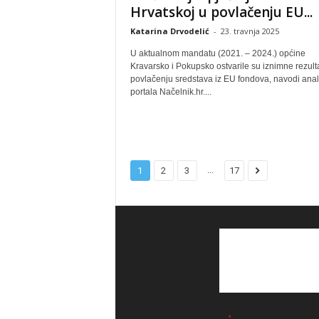
Hrvatskoj u povlačenju EU...
Katarina Drvodelić
-
23. travnja 2025
U aktualnom mandatu (2021. – 2024.) općine
Kravarsko i Pokupsko ostvarile su iznimne rezult
povlačenju sredstava iz EU fondova, navodi anal
portala Načelnik.hr....
...
1
2
3
17