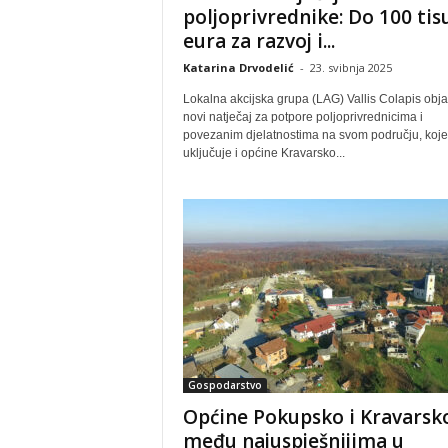
poljoprivrednike: Do 100 tis
eura za razvoj i...
Katarina Drvodelić
-
23. svibnja 2025
Lokalna akcijska grupa (LAG) Vallis Colapis objav
novi natječaj za potpore poljoprivrednicima i
povezanim djelatnostima na svom području, koje
uključuje i općine Kravarsko...
Gospodarstvo
Općine Pokupsko i Kravarsk
među najuspješnijima u