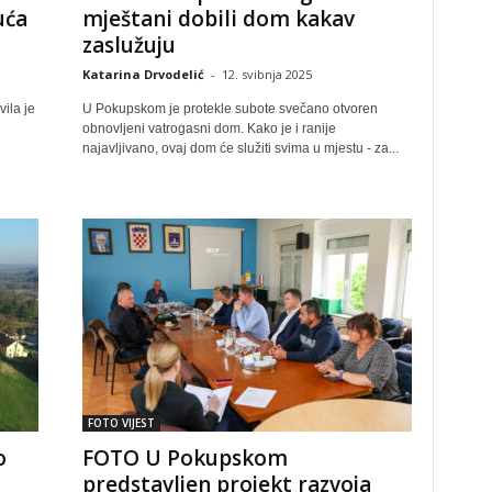
uća
mještani dobili dom kakav
zaslužuju
Katarina Drvodelić
-
12. svibnja 2025
ila je
U Pokupskom je protekle subote svečano otvoren
obnovljeni vatrogasni dom. Kako je i ranije
najavljivano, ovaj dom će služiti svima u mjestu - za...
FOTO VIJEST
o
FOTO U Pokupskom
predstavljen projekt razvoja