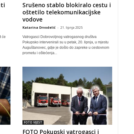
ti
Srušeno stablo blokiralo cestu i
oštetilo telekomunikacijske
vodove
Katarina Drvodelić
-
21. lipnja 2025
t će
Vatrogasci Dobrovoljnog vatrogasnog društva
Pokupsko intervenirali su u petak, 20. lipnja, u mjestu
Auguštanovec, gdje je došlo do zapreke u cestovnom
prometu i oštećenja...
FOTO VIJEST
FOTO Pokupski vatrogasci i