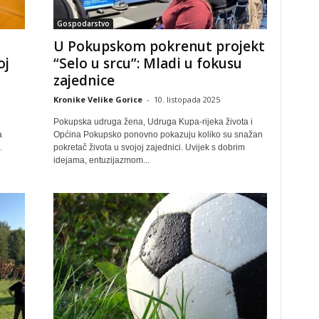
Gospodarstvo
U Pokupskom pokrenut projekt
oj
“Selo u srcu”: Mladi u fokusu
zajednice
Kronike Velike Gorice
-
10. listopada 2025
Pokupska udruga žena, Udruga Kupa-rijeka života i
a
Općina Pokupsko ponovno pokazuju koliko su snažan
.
pokretač života u svojoj zajednici. Uvijek s dobrim
idejama, entuzijazmom...