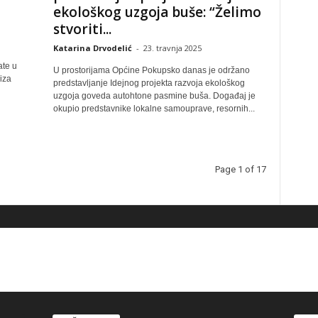
ekološkog uzgoja buše: “Želimo
stvoriti...
Katarina Drvodelić
-
23. travnja 2025
ate u
U prostorijama Općine Pokupsko danas je održano
iza
predstavljanje Idejnog projekta razvoja ekološkog
uzgoja goveda autohtone pasmine buša. Događaj je
okupio predstavnike lokalne samouprave, resornih...
Page 1 of 17