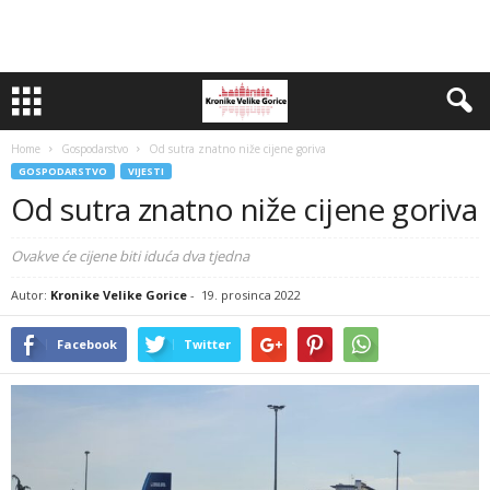
Home
Gospodarstvo
Od sutra znatno niže cijene goriva
GOSPODARSTVO
VIJESTI
Od sutra znatno niže cijene goriva
Ovakve će cijene biti iduća dva tjedna
Autor:
Kronike Velike Gorice
-
19. prosinca 2022
Facebook
Twitter