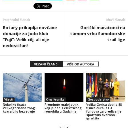
Prethodni članak
Idući članak
Rotary prikuplja novčane
Gorički maratonci na
donacije za Judo klub
samom vrhu Samoborske
“Fuji”: Velik cilj, ali nije
trail lige
nedostižan!
VEZANI ČLANCI
VIŠE OD AUTORA
Vijesti
Crna Kronika
Gospodarstvo
Nekoliko tisuća
Preminuo maloljetnik
Velika Gorica dobila 88
Velikogoričana zbog
koji je pao s električnog
tisuća eura iz EU
kvara bilo bez struje
romobila u Gudcima
fondova za uređivanje
sportskih dvorana i
igrališta