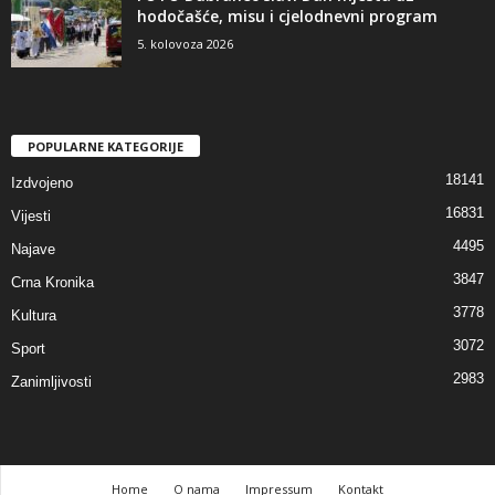
hodočašće, misu i cjelodnevni program
5. kolovoza 2026
POPULARNE KATEGORIJE
18141
Izdvojeno
16831
Vijesti
4495
Najave
3847
Crna Kronika
3778
Kultura
3072
Sport
2983
Zanimljivosti
Home
O nama
Impressum
Kontakt