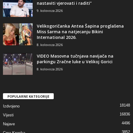
nastaviti vjerovati i raditi”
9. kolovoza 2026
Velikogoričanka Antea Šapina proglašena
Miss šarma na natjecanju Bikini
International 2026.
8. kolovoza 2026
VIDEO Masovna tučnjava navijača na
parkingu Zračne luke u Velikoj Gorici
8. kolovoza 2026
POPULARNE KATEGORIJE
18148
Izdvojeno
16836
Vijesti
4496
Najave
3852
Crna Kronika