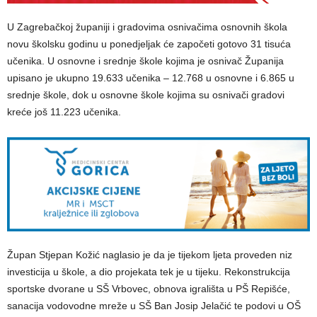
U Zagrebačkoj županiji i gradovima osnivačima osnovnih škola
novu školsku godinu u ponedjeljak će započeti gotovo 31 tisuća
učenika. U osnovne i srednje škole kojima je osnivač Županija
upisano je ukupno 19.633 učenika – 12.768 u osnovne i 6.865 u
srednje škole, dok u osnovne škole kojima su osnivači gradovi
kreće još 11.223 učenika.
Župan Stjepan Kožić naglasio je da je tijekom ljeta proveden niz
investicija u škole, a dio projekata tek je u tijeku. Rekonstrukcija
sportske dvorane u SŠ Vrbovec, obnova igrališta u PŠ Repišće,
sanacija vodovodne mreže u SŠ Ban Josip Jelačić te podovi u OŠ