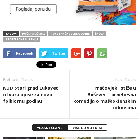
TAGOVI
POČETAK ŠKOLE
POČETAK ŠKOLSKE GODINE
ŠKOLA
ZAGREBAČKA ŽUPANIJA
Facebook
Twitter
Prethodni članak
Idući članak
KUD Stari grad Lukavec
“Pračovjek“ stiže u
otvara upise za novu
Buševec – urnebesna
folklornu godinu
komedija o muško-ženskim
odnosima
VEZANI ČLANCI
VIŠE OD AUTORA