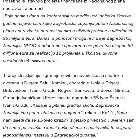
Posebno je istaknuo projekte financirane iz Nacionalnog plana
oporavka i otpornosti:
„Prije godinu dana na konferenciji za medije uoči početka školske
godine najavio sam kako Zagrebačka županija putem Nacionalnog
plana oporavka i otpornosti planira realizirati projekte u vrijednosti
95 milijuna eura. Danas, s ponosom mogu reći da je Zagrebačkoj
županiji iz NPOO-a odobreno i ugovoreno bespovratno ukupno 80
milijuna eura za realizaciju 12 projekata u školstvu ukupne
vrijednosti 94 milijuna eura.“
Ti projekti uključuju izgradnju novih osnovnih škola i sportskih
dvorana u Dugom Selu i Kominu, dogradnje škola u Prigorju
Brdovečkom, Ivanić-Gradu, Rugvici, Šenkovcu, Brdovcu, Strmcu,
Graberju Ivanićkom i Kerestincu te dogradnju SŠ Ivan Švear u
Ivanić-Gradu. „
Kada je u pitanju gradnja škola, Zagrebačka
županija ima puno ‘utakmica u nogama’“
, rekao je Kožić. „
Sada
nam slijedi da se slikovito izrazim ‘svjetsko prvenstvo’ i uvjeren sam
da ćemo ga završiti u korist naših učenika i nastavnika te osigurati
jednosmjensku nastavu u Zagrebačkoj županiji.“