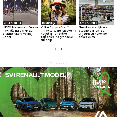
Crna Kronika
Rekreacija
Crna Kronika
VIDEO Masovna tučnjava
Volite fotografirati?
Nekoliko kradljivaca
navijača na parkingu
Prijavite svoje radove na
otuđilo parfeme u
Zračne luke u Velikoj
natječaj Turističke
vrijednosti nekoliko
Gorici
zajednice Zagrebačke
tisuća eura
županije
- Advertisement -