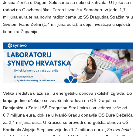
Josipa Zorića u Dugom Selu samo su neki od zahvata. U tijeku su i
radovi na Glazbenoj školi Ferdo Livadić u Samoboru vrijedni 1,7
milijuna eura te na novim radionicama uz SŠ Dragutina Stražimira u
Svetom Ivanu Zelini (1,4 milijuna eura), a obje investicije u cijelosti
financira Županija.
Velika sredstva ulažu se i u energetsku obnovu školskih zgrada. Do
kraja godine očekuje se završetak radova na OŠ Dragutina
Domjanića u Zelini i SŠ Dragutina Stražimira u vrijednosti više od
6,7 milijuna eura, dok se u Ivanić-Gradu obnavlja OŠ Đure Deželića
za 2,4 milijuna eura. U Krašiću se provodi energetska obnova OŠ
Kardinala Alojzija Stepinca vrijedna 1,7 milijuna eura.
„Za ova četiri