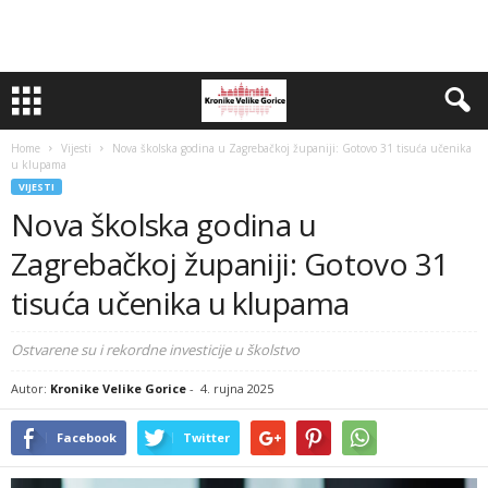
Home
Vijesti
Nova školska godina u Zagrebačkoj županiji: Gotovo 31 tisuća učenika
u klupama
VIJESTI
Nova školska godina u
Zagrebačkoj županiji: Gotovo 31
tisuća učenika u klupama
Ostvarene su i rekordne investicije u školstvo
Autor:
Kronike Velike Gorice
-
4. rujna 2025
Facebook
Twitter