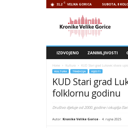
C
VELIKA GORICA
SUBOTA, 8 KOLO
31.2
Kronike
Velike
Gorice
IZDVOJENO
ZANIMLJIVOSTI
Home
Kultura
KUD Stari grad Lukavec otvara upi
KULTURA
TRADICIJA
VIJESTI
KUD Stari grad Luk
folklornu godinu
Društvo djeluje od 2000. godine i okuplja čla
Autor:
Kronike Velike Gorice
-
4. rujna 2025