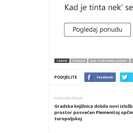
TAGOVI
FOLKLOR
KUD 'STARI GRAD LUKAVEC'
PODIJELITE
Facebook
Prethodni članak
Gradska knjižnica dobila novi izložb
prostor posvećen Plemenitoj opčin
turopoljskoj