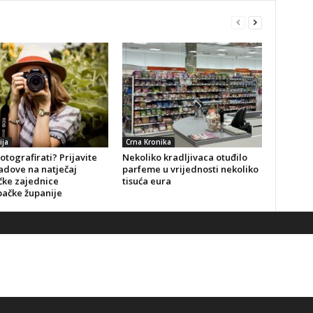
ija
Crna Kronika
fotografirati? Prijavite
Nekoliko kradljivaca otuđilo
adove na natječaj
parfeme u vrijednosti nekoliko
čke zajednice
tisuća eura
ačke županije