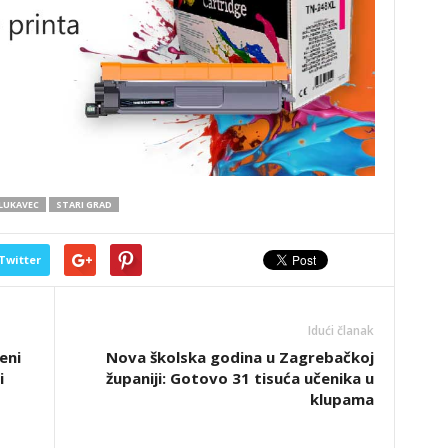
LUKAVEC
STARI GRAD
Twitter
Idući članak
eni
Nova školska godina u Zagrebačkoj
i
županiji: Gotovo 31 tisuća učenika u
klupama