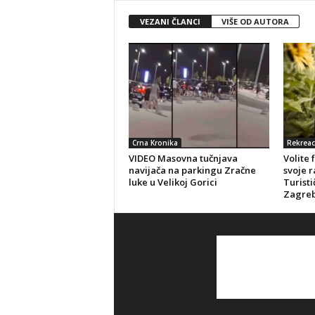
VEZANI ČLANCI
VIŠE OD AUTORA
Crna Kronika
Rekreac
VIDEO Masovna tučnjava
Volite 
navijača na parkingu Zračne
svoje r
luke u Velikoj Gorici
Turisti
Zagreb