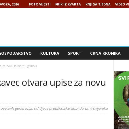
VOZA, 2026
FOTO VIJESTI
FRIK IZ KVARTA
KNJIGA TJEDNA
VIDEO VI
GOSPODARSTVO
KULTURA
SPORT
CRNA KRONIKA
se za novu folklornu godinu
avec otvara upise za novu
nove svih generacija, od djece predškolske dobi do umirovljenika