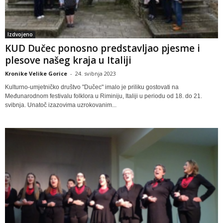
Izdvojeno
KUD Dučec ponosno predstavljao pjesme i
plesove našeg kraja u Italiji
Kronike Velike Gorice
-
24. svibnja 2023
Kulturno-umjetničko društvo "Dučec" imalo je priliku gostovati na
Međunarodnom festivalu folklora u Riminiju, Italiji u periodu od 18. do 21.
svibnja. Unatoč izazovima uzrokovanim...