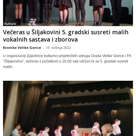
Kultura
Večeras u Šiljakovini 5. gradski susreti malih
vokalnih sastava i zborova
Kronike Velike Gorice
-
13. svibnja 2022
U organizaciji Zajednice kulturno-umjetničkih udruga Grada Velike Gorice i FA
“Šiljakovina”, večeras s početkom u 20.00 sati održat će se 5. gradski susreti
malih...