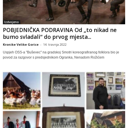
Izdvojeno
POBJEDNIČKA PODRAVINA Od „to nikad ne
bumo svladali“ do prvog mjesta...
Kronike Velike Gorice
-
14. travnja 2022
Uspjeh OSS-a "Buševec" na gradskoj Smotri koreografiranog folklora bio je
povod za razgovor s predsjednikom Ogranka, Nenadom Rožićem