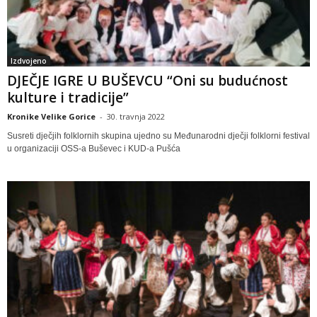
Izdvojeno
DJEČJE IGRE U BUŠEVCU “Oni su budućnost
kulture i tradicije”
Kronike Velike Gorice
-
30. travnja 2022
Susreti dječjih folklornih skupina ujedno su Međunarodni dječji folklorni festival
u organizaciji OSS-a Buševec i KUD-a Pušća