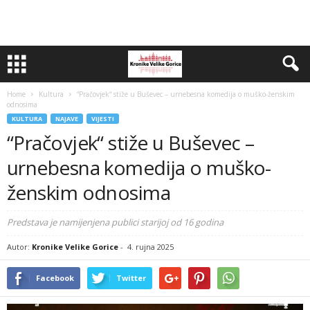
Home
Kultura
“Pračovjek“ stiže u Buševec – urnebesna komedija o muško-ženskim
odnosima
KULTURA
NAJAVE
VIJESTI
“Pračovjek“ stiže u Buševec –
urnebesna komedija o muško-
ženskim odnosima
Predstava je namijenjena publici starijoj od 16 godina
Autor:
Kronike Velike Gorice
-
4. rujna 2025
Facebook
Twitter