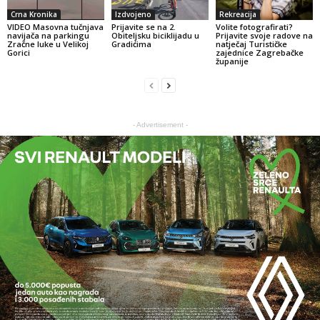
Crna Kronika
Izdvojeno
Rekreacija
VIDEO Masovna tučnjava
Prijavite se na 2.
Volite fotografirati?
navijača na parkingu
Obiteljsku biciklijadu u
Prijavite svoje radove na
Zračne luke u Velikoj
Gradićima
natječaj Turističke
Gorici
zajednice Zagrebačke
županije
- Advertisement -