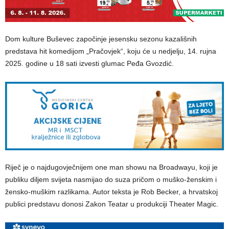
Dom kulture Buševec započinje jesensku sezonu kazališnih
predstava hit komedijom „Pračovjek“, koju će u nedjelju, 14. rujna
2025. godine u 18 sati izvesti glumac Peđa Gvozdić.
Riječ je o najdugovječnijem one man showu na Broadwayu, koji je
publiku diljem svijeta nasmijao do suza pričom o muško-ženskim i
žensko-muškim razlikama. Autor teksta je Rob Becker, a hrvatskoj
publici predstavu donosi Zakon Teatar u produkciji Theater Magic.