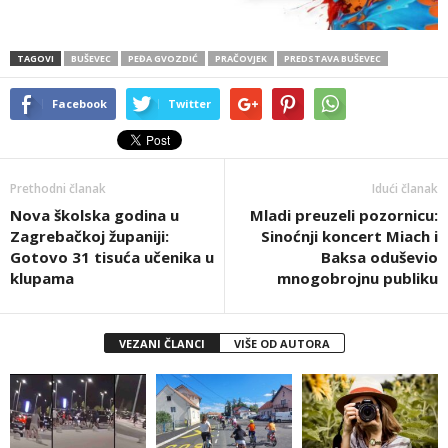
TAGOVI
BUŠEVEC
PEĐA GVOZDIĆ
PRAČOVJEK
PREDSTAVA BUŠEVEC
Facebook
Twitter
Prethodni članak
Idući članak
Nova školska godina u
Mladi preuzeli pozornicu:
Zagrebačkoj županiji:
Sinoćnji koncert Miach i
Gotovo 31 tisuća učenika u
Baksa oduševio
klupama
mnogobrojnu publiku
VEZANI ČLANCI
VIŠE OD AUTORA