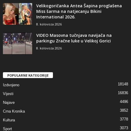
Velikogoričanka Antea Šapina proglašena
Miss šarma na natjecanju Bikini
International 2026.
8. kolovoza 2026
VIDEO Masovna tučnjava navijača na
parkingu Zračne luke u Velikoj Gorici
8. kolovoza 2026
POPULARNE KATEGORIJE
18148
Izdvojeno
16836
Vijesti
4496
Najave
3852
Crna Kronika
3778
Kultura
3073
Sport