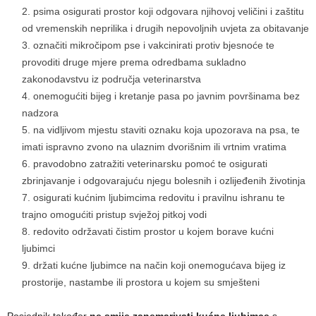
psima osigurati prostor koji odgovara njihovoj veličini i zaštitu
od vremenskih neprilika i drugih nepovoljnih uvjeta za obitavanje
označiti mikročipom pse i vakcinirati protiv bjesnoće te
provoditi druge mjere prema odredbama sukladno
zakonodavstvu iz područja veterinarstva
onemogućiti bijeg i kretanje pasa po javnim površinama bez
nadzora
na vidljivom mjestu staviti oznaku koja upozorava na psa, te
imati ispravno zvono na ulaznim dvorišnim ili vrtnim vratima
pravodobno zatražiti veterinarsku pomoć te osigurati
zbrinjavanje i odgovarajuću njegu bolesnih i ozlijeđenih životinja
osigurati kućnim ljubimcima redovitu i pravilnu ishranu te
trajno omogućiti pristup svježoj pitkoj vodi
redovito održavati čistim prostor u kojem borave kućni
ljubimci
držati kućne ljubimce na način koji onemogućava bijeg iz
prostorije, nastambe ili prostora u kojem su smješteni
Posjednik također
ne smije zanemarivati kućne ljubimce
s