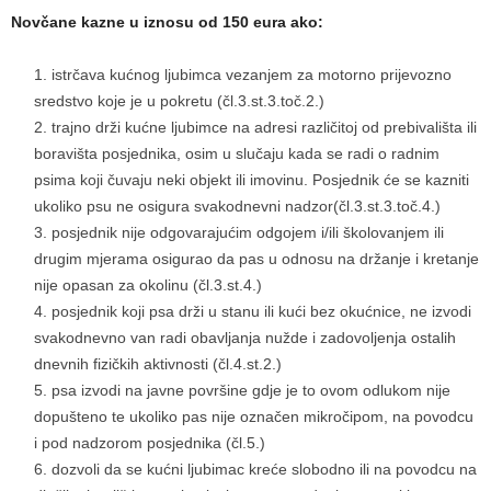
Novčane kazne u iznosu od 150 eura ako:
istrčava kućnog ljubimca vezanjem za motorno prijevozno
sredstvo koje je u pokretu (čl.3.st.3.toč.2.)
trajno drži kućne ljubimce na adresi različitoj od prebivališta ili
boravišta posjednika, osim u slučaju kada se radi o radnim
psima koji čuvaju neki objekt ili imovinu. Posjednik će se kazniti
ukoliko psu ne osigura svakodnevni nadzor(čl.3.st.3.toč.4.)
posjednik nije odgovarajućim odgojem i/ili školovanjem ili
drugim mjerama osigurao da pas u odnosu na držanje i kretanje
nije opasan za okolinu (čl.3.st.4.)
posjednik koji psa drži u stanu ili kući bez okućnice, ne izvodi
svakodnevno van radi obavljanja nužde i zadovoljenja ostalih
dnevnih fizičkih aktivnosti (čl.4.st.2.)
psa izvodi na javne površine gdje je to ovom odlukom nije
dopušteno te ukoliko pas nije označen mikročipom, na povodcu
i pod nadzorom posjednika (čl.5.)
dozvoli da se kućni ljubimac kreće slobodno ili na povodcu na