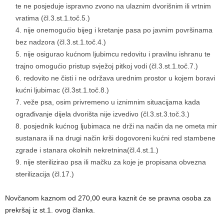
te ne posjeduje ispravno zvono na ulaznim dvorišnim ili vrtnim
vratima (čl.3.st.1.toč.5.)
nije onemogućio bijeg i kretanje pasa po javnim površinama
bez nadzora (čl.3.st.1.toč.4.)
nije osigurao kućnom ljubimcu redovitu i pravilnu ishranu te
trajno omogućio pristup svježoj pitkoj vodi (čl.3.st.1.toč.7.)
redovito ne čisti i ne održava urednim prostor u kojem boravi
kućni ljubimac (čl.3st.1.toč.8.)
veže psa, osim privremeno u iznimnim situacijama kada
ograđivanje dijela dvorišta nije izvedivo (čl.3.st.3.toč.3.)
posjednik kućnog ljubimaca ne drži na način da ne ometa mir
sustanara ili na drugi način krši dogovoreni kućni red stambene
zgrade i stanara okolnih nekretnina(čl.4.st.1.)
nije sterilizirao psa ili mačku za koje je propisana obvezna
sterilizacija (čl.17.)
Novčanom kaznom od 270,00 eura kaznit će se pravna osoba za
prekršaj iz st.1. ovog članka.