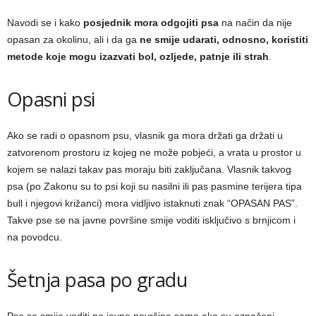
Navodi se i kako
posjednik mora odgojiti psa
na način da nije
opasan za okolinu, ali i da ga
ne smije udarati, odnosno, koristiti
metode koje mogu izazvati bol, ozljede, patnje ili strah
.
Opasni psi
Ako se radi o opasnom psu, vlasnik ga mora držati ga držati u
zatvorenom prostoru iz kojeg ne može pobjeći, a vrata u prostor u
kojem se nalazi takav pas moraju biti zaključana. Vlasnik takvog
psa (po Zakonu su to psi koji su nasilni ili pas pasmine terijera tipa
bull i njegovi križanci) mora vidljivo istaknuti znak “OPASAN PAS”.
Takve pse se na javne površine smije voditi isključivo s brnjicom i
na povodcu.
Šetnja pasa po gradu
Pse se smije voditi na javne površine samo ako su označeni