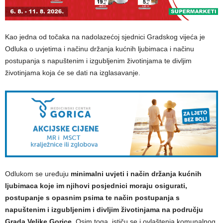
Kao jedna od točaka na nadolazećoj sjednici Gradskog vijeća je
Odluka o uvjetima i načinu držanja kućnih ljubimaca i načinu
postupanja s napuštenim i izgubljenim životinjama te divljim
životinjama koja će se dati na izglasavanje.
Odlukom se uređuju
minimalni uvjeti i način držanja kućnih
ljubimaca koje im njihovi posjednici moraju osigurati,
postupanje s opasnim psima te način postupanja s
napuštenim i izgubljenim i divljim životinjama na području
Grada Velike Gorice.
Osim toga, ističu se i ovlaštenja komunalnog