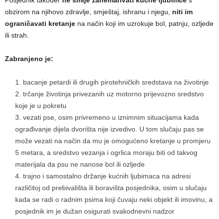
obzirom na njihovo zdravlje, smještaj, ishranu i njegu,
niti im
ograničavati kretanje
na način koji im uzrokuje bol, patnju, ozljede
ili strah.
Zabranjeno je:
bacanje petardi ili drugih pirotehničkih sredstava na životinje
trčanje životinja privezanih uz motorno prijevozno sredstvo
koje je u pokretu
vezati pse, osim privremeno u iznimnim situacijama kada
ograđivanje dijela dvorišta nije izvedivo. U tom slučaju pas se
može vezati na način da mu je omogućeno kretanje u promjeru
5 metara, a sredstvo vezanja i ogrlica moraju biti od takvog
materijala da psu ne nanose bol ili ozljede
trajno i samostalno držanje kućnih ljubimaca na adresi
različitoj od prebivališta ili boravišta posjednika, osim u slučaju
kada se radi o radnim psima koji čuvaju neki objekt ili imovinu, a
posjednik im je dužan osigurati svakodnevni nadzor