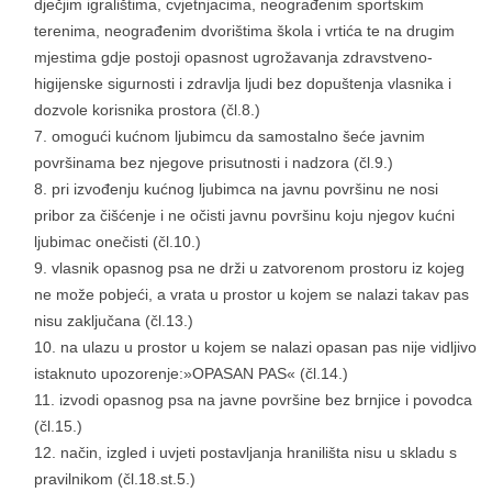
dječjim igralištima, cvjetnjacima, neograđenim sportskim
terenima, neograđenim dvorištima škola i vrtića te na drugim
mjestima gdje postoji opasnost ugrožavanja zdravstveno-
higijenske sigurnosti i zdravlja ljudi bez dopuštenja vlasnika i
dozvole korisnika prostora (čl.8.)
omogući kućnom ljubimcu da samostalno šeće javnim
površinama bez njegove prisutnosti i nadzora (čl.9.)
pri izvođenju kućnog ljubimca na javnu površinu ne nosi
pribor za čišćenje i ne očisti javnu površinu koju njegov kućni
ljubimac onečisti (čl.10.)
vlasnik opasnog psa ne drži u zatvorenom prostoru iz kojeg
ne može pobjeći, a vrata u prostor u kojem se nalazi takav pas
nisu zaključana (čl.13.)
na ulazu u prostor u kojem se nalazi opasan pas nije vidljivo
istaknuto upozorenje:»OPASAN PAS« (čl.14.)
izvodi opasnog psa na javne površine bez brnjice i povodca
(čl.15.)
način, izgled i uvjeti postavljanja hranilišta nisu u skladu s
pravilnikom (čl.18.st.5.)