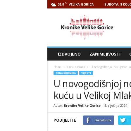
C
VELIKA GORICA
SUBOTA, 8 KOLO
31.8
Kronike
Velike
Gorice
IZDVOJENO
ZANIMLJIVOSTI
Home
Crna Kronika
U novogodišnjoj noći provalio
CRNA KRONIKA
VIJESTI
U novogodišnjoj no
kuću u Velikoj Mlak
Autor:
Kronike Velike Gorice
-
5. siječnja 2024
PODIJELITE
Facebook