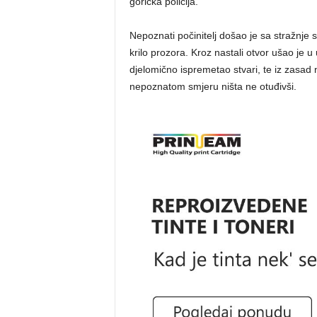
gorička policija.
Nepoznati počinitelj došao je sa stražnje
krilo prozora. Kroz nastali otvor ušao je u
djelomično ispremetao stvari, te iz zasad
nepoznatom smjeru ništa ne otuđivši.