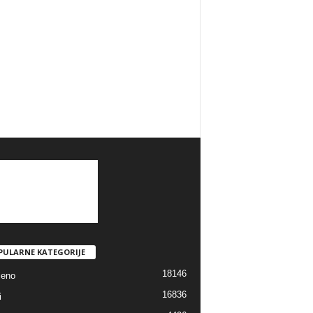
PULARNE KATEGORIJE
18146
jeno
16836
i