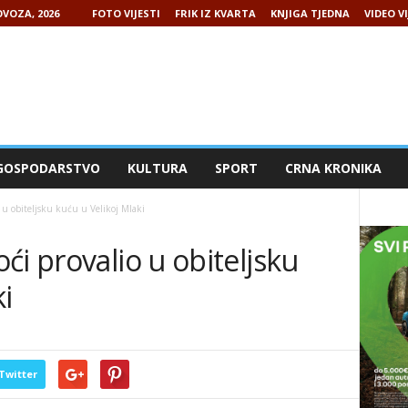
VOZA, 2026
FOTO VIJESTI
FRIK IZ KVARTA
KNJIGA TJEDNA
VIDEO VI
GOSPODARSTVO
KULTURA
SPORT
CRNA KRONIKA
 u obiteljsku kuću u Velikoj Mlaki
ći provalio u obiteljsku
i
Twitter