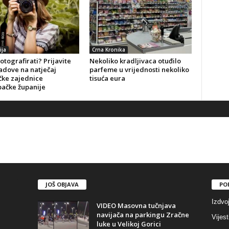
ija
Crna Kronika
fotografirati? Prijavite
Nekoliko kradljivaca otuđilo
adove na natječaj
parfeme u vrijednosti nekoliko
čke zajednice
tisuća eura
ačke županije
JOŠ OBJAVA
PO
Izdvo
VIDEO Masovna tučnjava
navijača na parkingu Zračne
Vijest
luke u Velikoj Gorici