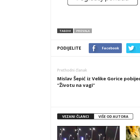
TAGOVI
PROVALA
PODIJELITE
Facebook
Prethodni članak
Mislav Šepić iz Velike Gorice pobije
“Životu na vagi”
VEZANI ČLANCI
VIŠE OD AUTORA