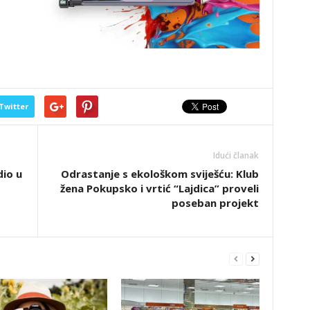
Twitter
Idući članak
dio u
Odrastanje s ekološkom sviješću: Klub
žena Pokupsko i vrtić “Lajdica” proveli
poseban projekt