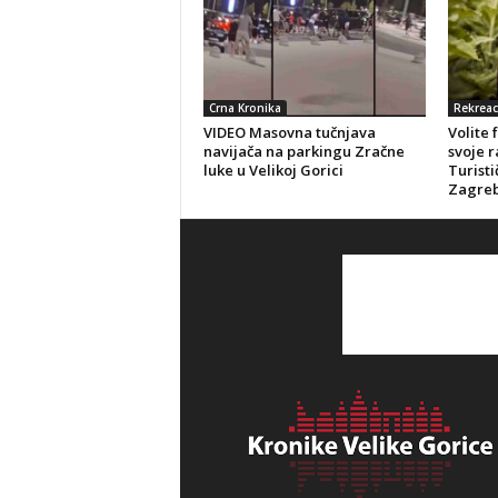
Crna Kronika
Rekreac
VIDEO Masovna tučnjava
Volite 
navijača na parkingu Zračne
svoje r
luke u Velikoj Gorici
Turisti
Zagreb