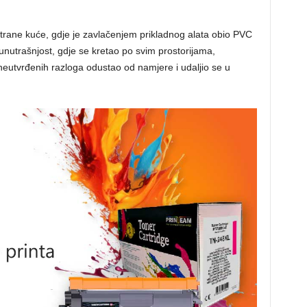
 strane kuće, gdje je zavlačenjem prikladnog alata obio PVC
 unutrašnjost, gdje se kretao po svim prostorijama,
 neutvrđenih razloga odustao od namjere i udaljio se u