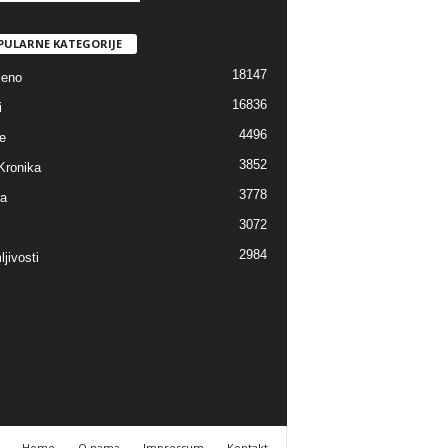
PULARNE KATEGORIJE
18147
jeno
16836
i
4496
e
3852
Kronika
3778
ra
3072
2984
jivosti
Home
O nama
Impressum
Kontakt