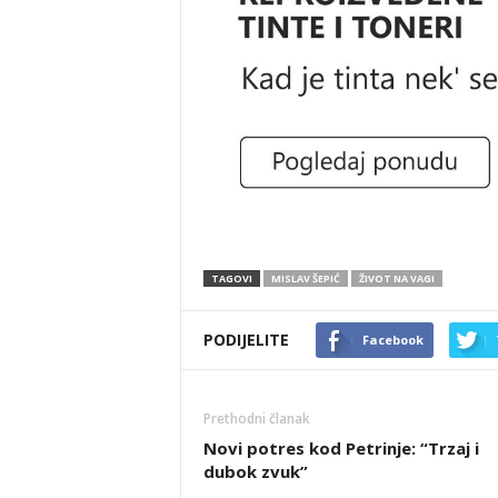
TAGOVI
MISLAV ŠEPIĆ
ŽIVOT NA VAGI
PODIJELITE
Facebook
Prethodni članak
Novi potres kod Petrinje: “Trzaj i
dubok zvuk”