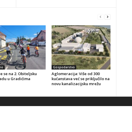
no
Gospodarstvo
te se na 2. Obiteljsku
Aglomeracija: Više od 300
jadu u Gradićima
kućanstava već se priključilo na
novu kanalizacijsku mrežu