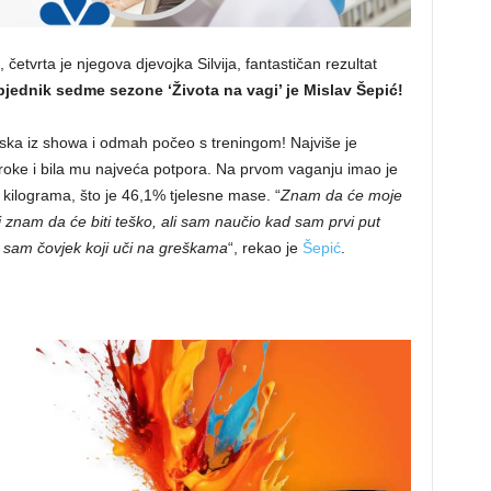
četvrta je njegova djevojka Silvija, fantastičan rezultat
jednik sedme sezone ‘Života na vagi’ je Mislav Šepić!
aska iz showa i odmah počeo s treningom! Najviše je
roke i bila mu najveća potpora. Na prvom vaganju imao je
 kilograma, što je 46,1% tjelesne mase. “
Znam da će moje
 i znam da će biti teško, ali sam naučio kad sam prvi put
Ja sam čovjek koji uči na greškama
“, rekao je
Šepić
.