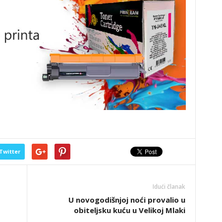
Twitter
Idući članak
U novogodišnjoj noći provalio u
obiteljsku kuću u Velikoj Mlaki