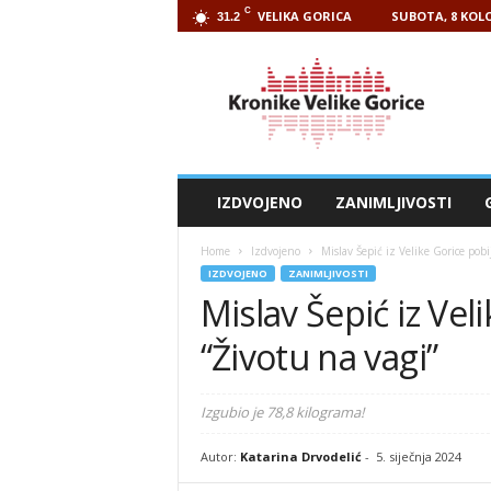
C
VELIKA GORICA
SUBOTA, 8 KOLO
31.2
Kronike
Velike
Gorice
IZDVOJENO
ZANIMLJIVOSTI
Home
Izdvojeno
Mislav Šepić iz Velike Gorice pobi
IZDVOJENO
ZANIMLJIVOSTI
Mislav Šepić iz Vel
“Životu na vagi”
Izgubio je 78,8 kilograma!
Autor:
Katarina Drvodelić
-
5. siječnja 2024