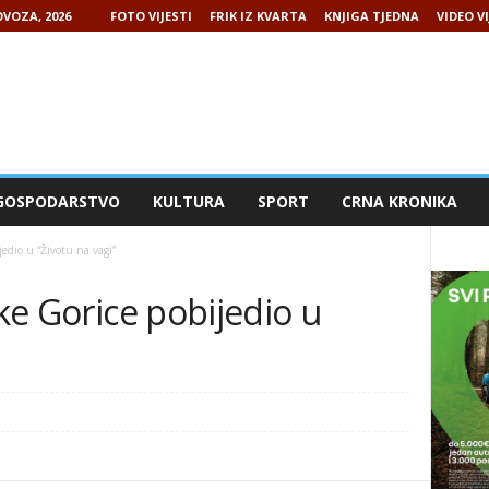
VOZA, 2026
FOTO VIJESTI
FRIK IZ KVARTA
KNJIGA TJEDNA
VIDEO VI
GOSPODARSTVO
KULTURA
SPORT
CRNA KRONIKA
jedio u “Životu na vagi”
ike Gorice pobijedio u