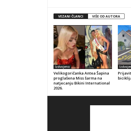
VEZANI ČLANCI
VIŠE OD AUTORA
Izdvojeno
Izdvoje
Velikogoričanka Antea Šapina
Prijavi
proglašena Miss šarma na
bicikli
natjecanju Bikini International
2026.