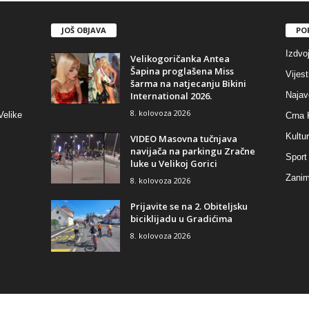
JOŠ OBJAVA
PO
Izdvo
Velikogoričanka Antea
Šapina proglašena Miss
Vijest
šarma na natjecanju Bikini
International 2026.
Najav
8. kolovoza 2026
Velike
Crna 
Kultu
VIDEO Masovna tučnjava
navijača na parkingu Zračne
Sport
luke u Velikoj Gorici
Zaniml
8. kolovoza 2026
Prijavite se na 2. Obiteljsku
biciklijadu u Gradićima
8. kolovoza 2026