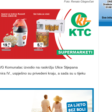
Foto: Renato Glogovčan
VG Komunalac izvodio na raskrižju Ulice Stjepana
ira IV., uspješno su privedeni kraju, a sada su u tijeku