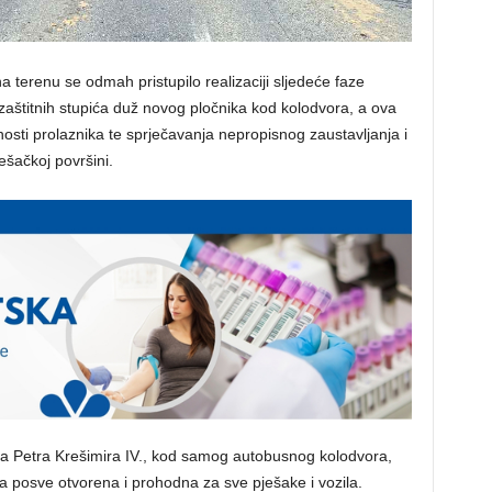
terenu se odmah pristupilo realizaciji sljedeće faze
e zaštitnih stupića duž novog pločnika kod kolodvora, a ova
osti prolaznika te sprječavanja nepropisnog zaustavljanja i
šačkoj površini.
lja Petra Krešimira IV., kod samog autobusnog kolodvora,
ja posve otvorena i prohodna za sve pješake i vozila.