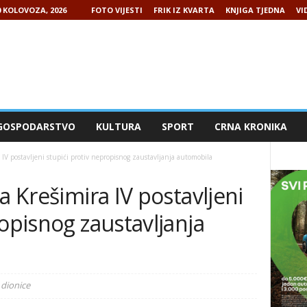
0 KOLOVOZA, 2026
FOTO VIJESTI
FRIK IZ KVARTA
KNJIGA TJEDNA
VI
GOSPODARSTVO
KULTURA
SPORT
CRNA KRONIKA
 IV postavljeni stupići protiv nepropisnog zaustavljanja automobila
a Krešimira IV postavljeni
ropisnog zaustavljanja
 dionice