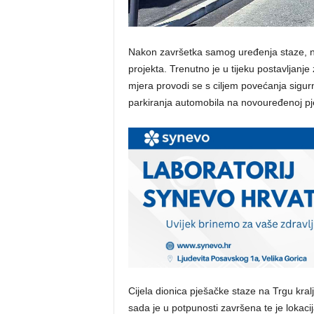
Nakon završetka samog uređenja staze, na 
projekta. Trenutno je u tijeku postavljanj
mjera provodi se s ciljem povećanja sigurn
parkiranja automobila na novouređenoj pje
Cijela dionica pješačke staze na Trgu kra
sada je u potpunosti završena te je lokaci