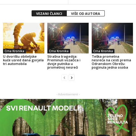
VEZANI ČLANCI
VIŠE OD AUTORA
Crna Kronika
Crna Kronika
Crna Kronika
U dvorištu obiteljske
Strašna tragedija:
Teška prometna
kuće usred dana gorjela
Preminuli vozačica i
nesreća na cesti prema
tri automobila
dvoje putnika u
Odranskom Obrežu:
prometnoj nesreći
poginula jedna osoba
- Advertisement -