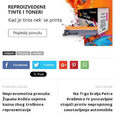
TAGOVI
POLICIJA
VOŽNJA
Facebook
Twitter
Prethodni članak
Idući članak
Nepravomoćna presuda:
Na Trgu kralja Petra
Županu Kožiću uvjetna
Krešimira IV postavljeni
kazna zbog troškova
stupići protiv nepropisnog
reprezentacije
zaustavljanja automobila