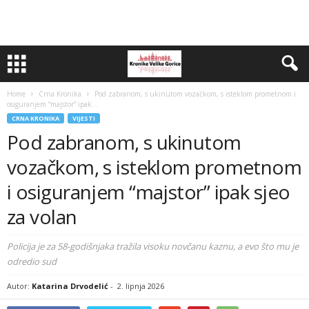
Home
Crna Kronika
Pod zabranom, s ukinutom vozačkom, s isteklom prometnom i
osiguranjem “majstor” ipak...
CRNA KRONIKA
VIJESTI
Pod zabranom, s ukinutom
vozačkom, s isteklom prometnom
i osiguranjem “majstor” ipak sjeo
za volan
Policija je za 58-godišnjaka tražila visoku novčanu kaznu, a evo što mu je
odredio sud
Autor:
Katarina Drvodelić
-
2. lipnja 2026