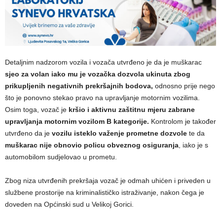
Detaljnim nadzorom vozila i vozača utvrđeno je da je muškarac
sjeo za volan iako mu je vozačka dozvola ukinuta zbog
prikupljenih negativnih prekršajnih bodova,
odnosno prije nego
što je ponovno stekao pravo na upravljanje motornim vozilima.
Osim toga, vozač je
kršio i aktivnu zaštitnu mjeru zabrane
upravljanja motornim vozilom B kategorije.
Kontrolom je također
utvrđeno da je
vozilu isteklo važenje prometne dozvole
te da
muškarac nije obnovio policu obveznog osiguranja
, iako je s
automobilom sudjelovao u prometu.
Zbog niza utvrđenih prekršaja vozač je odmah uhićen i priveden u
službene prostorije na kriminalističko istraživanje, nakon čega je
doveden na Općinski sud u Velikoj Gorici.