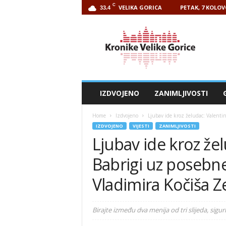
C
VELIKA GORICA
PETAK, 7 KOLOV
33.4
Kronike
Velike
Gorice
IZDVOJENO
ZANIMLJIVOSTI
Home
Izdvojeno
Ljubav ide kroz želudac: Valentin
IZDVOJENO
VIJESTI
ZANIMLJIVOSTI
Ljubav ide kroz že
Babrigi uz posebne
Vladimira Kočiša Z
Birajte između dva menija od tri slijeda, sig