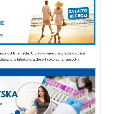
ija od tri slijeda.
U prvom meniju je predjelo gušća
 pljukanci s biftekom, a desert čokoladna rapsodija.