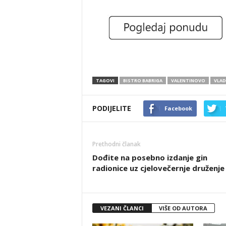
TAGOVI
BISTRO BABRIGA
VALENTINOVO
VLAD
PODIJELITE
Facebook
Prethodni članak
Dođite na posebno izdanje gin
radionice uz cjelovečernje druženje
VEZANI ČLANCI
VIŠE OD AUTORA