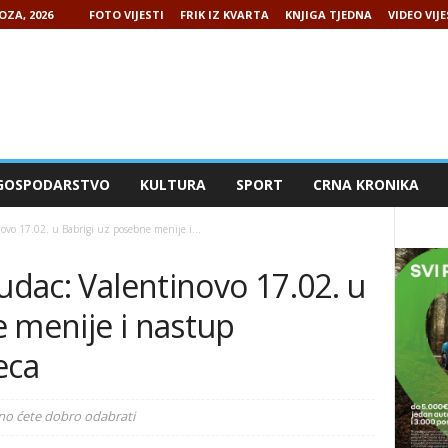
OZA, 2026
FOTO VIJESTI
FRIK IZ KVARTA
KNJIGA TJEDNA
VIDEO VIJE
GOSPODARSTVO
KULTURA
SPORT
CRNA KRONIKA
ovo 17.02. u Babrigi uz posebne menije i...
ludac: Valentinovo 17.02. u
 menije i nastup
eca
urno ćete dobro odabrati