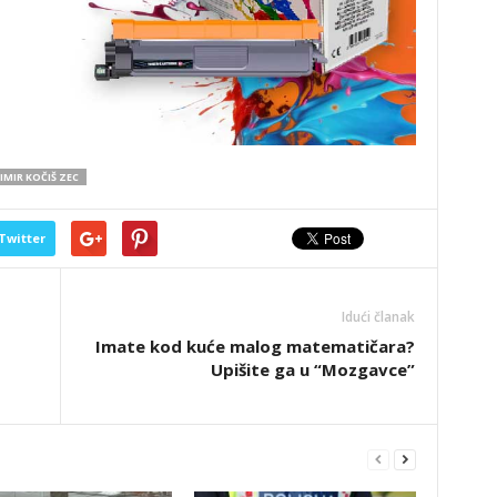
IMIR KOČIŠ ZEC
Twitter
Idući članak
Imate kod kuće malog matematičara?
Upišite ga u “Mozgavce”