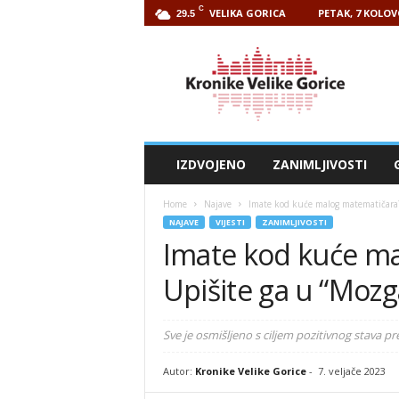
C
VELIKA GORICA
PETAK, 7 KOLOV
29.5
Kronike
Velike
Gorice
IZDVOJENO
ZANIMLJIVOSTI
Home
Najave
Imate kod kuće malog matematičara?
NAJAVE
VIJESTI
ZANIMLJIVOSTI
Imate kod kuće m
Upišite ga u “Mozg
Sve je osmišljeno s ciljem pozitivnog stava 
Autor:
Kronike Velike Gorice
-
7. veljače 2023