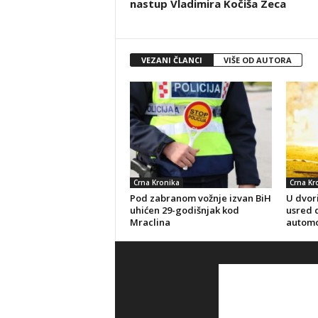
nastup Vladimira Kočiša Zeca
VEZANI ČLANCI
VIŠE OD AUTORA
Crna Kronika
Crna Kr
Pod zabranom vožnje izvan BiH
U dvori
uhićen 29-godišnjak kod
usred d
Mraclina
automo