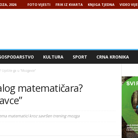
OZA, 2026
FOTO VIJESTI
FRIK IZ KVARTA
KNJIGA TJEDNA
VIDEO VIJE
GOSPODARSTVO
KULTURA
SPORT
CRNA KRONIKA
 Upišite ga u “Mozgavce”
alog matematičara?
avce”
prema matematici kroz savršen trening mozga