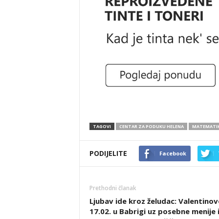
TAGOVI
CENTAR ZA PODUKU HELENA
MATEMATI
PODIJELITE
Facebook
Prethodni članak
Ljubav ide kroz želudac: Valentinov
17.02. u Babrigi uz posebne menije 