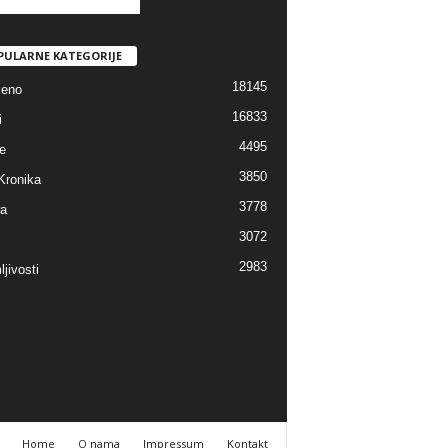
PULARNE KATEGORIJE
18145
jeno
16833
i
4495
e
3850
Kronika
3778
ra
3072
2983
jivosti
Home
O nama
Impressum
Kontakt