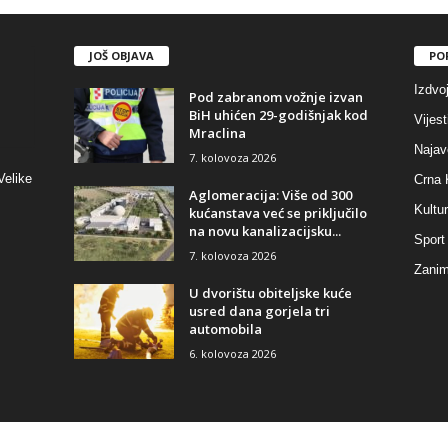
JOŠ OBJAVA
PO
Izdvo
Pod zabranom vožnje izvan
BiH uhićen 29-godišnjak kod
Vijest
Mraclina
Najav
7. kolovoza 2026
Velike
Crna 
Aglomeracija: Više od 300
Kultu
kućanstava već se priključilo
na novu kanalizacijsku...
Sport
7. kolovoza 2026
Zaniml
U dvorištu obiteljske kuće
usred dana gorjela tri
automobila
6. kolovoza 2026