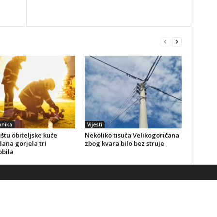
onika
Vijesti
štu obiteljske kuće
Nekoliko tisuća Velikogoričana
ana gorjela tri
zbog kvara bilo bez struje
bila