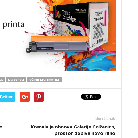
KA
MOZGAVCI
UČENJE MATEMATIKE
Twitter
Idući članak
o
Krenula je obnova Galerije Galženica,
i
prostor dobiva novo ruho