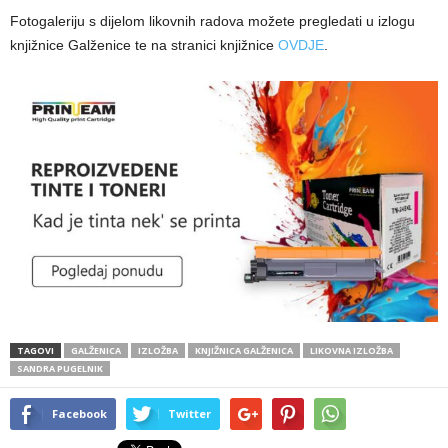
Fotogaleriju s dijelom likovnih radova možete pregledati u izlogu
knjižnice Galženice te na stranici knjižnice
OVDJE
.
TAGOVI
GALŽENICA
IZLOŽBA
KNJIŽNICA GALŽENICA
LIKOVNA IZLOŽBA
SANDRA PUGELNIK
Facebook
Twitter