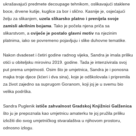
ukrašavajući predmete decoupage tehnikom, oslikavajući staklene
boce, drvene kutije, kuglice za bor i slično. Kasnije je, osjećajući
želju za slikanjem,
uzela slikarsko platno i prenijela svoje
zamisli akrilnim bojama
. Tako je počela njena priča sa
slikarstvom, a
cvijeće je postalo glavni motiv
na njezinim
platnima, iako se povremeno pojavljuju i slike duhovne tematike.
Nakon dvadeset i četiri godine radnog vijeka, Sandra je imala priliku
otići u obiteljsku mirovinu 2019. godine. Tada je intenzivirala svoj
put prema umjetnosti. Osim što je umjetnica, Sandra je i ponosna
majka troje djece (kćeri i dva sina), koje je odškolovala i pripremila
za život zajedno sa suprugom Goranom, koji joj je u svemu bio
velika podrška.
Sandra Puglenik
ističe zahvalnost Gradskoj Knjižnici Galženica
što ju je prepoznala kao umjetnicu amaterku te joj pružila priliku
izložiti dio svog umjetničkog stvaralaštva u njihovom prostoru,
odnosno izlogu.