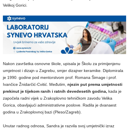
Velikoj Gorici.
Nakon završetka osnovne škole, upisala je Školu za primijenjenu
umjetnost i dizajn u Zagrebu, smjer dizajner keramike. Diplomirala
je 1990. godine pod mentorstvom prof. Romana Šimage i prof.
Ivančice Žnidarčić-Cvitić. Međutim,
njezin put prema umjetnosti
prekinut je tijekom ranih i ratnih devedesetih godina,
kada je
započela radni vijek u Zrakoplovno tehničkom zavodu Velika
Gorica, obavljajući administrativne poslove. Radila je dvanaest
godina u Zrakoplovnoj bazi (Pleso/Zagreb).
Unutar radnog odnosa, Sandra je razvila svoj umjetnički izraz