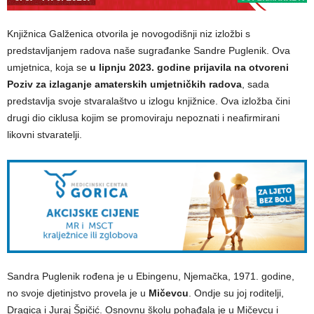
Knjižnica Galženica otvorila je novogodišnji niz izložbi s
predstavljanjem radova naše sugrađanke Sandre Puglenik. Ova
umjetnica, koja se
u lipnju 2023. godine prijavila na otvoreni
Poziv za izlaganje amaterskih umjetničkih radova
, sada
predstavlja svoje stvaralaštvo u izlogu knjižnice. Ova izložba čini
drugi dio ciklusa kojim se promoviraju nepoznati i neafirmirani
likovni stvaratelji.
Sandra Puglenik rođena je u Ebingenu, Njemačka, 1971. godine,
no svoje djetinjstvo provela je u
Mičevcu
. Ondje su joj roditelji,
Dragica i Juraj Špičić. Osnovnu školu pohađala je u Mičevcu i