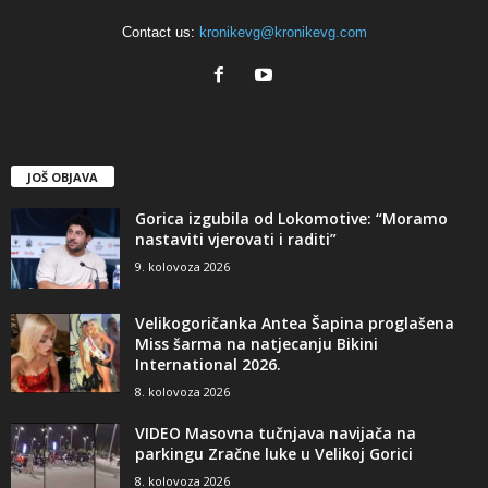
Contact us:
kronikevg@kronikevg.com
JOŠ OBJAVA
Gorica izgubila od Lokomotive: “Moramo
nastaviti vjerovati i raditi”
9. kolovoza 2026
Velikogoričanka Antea Šapina proglašena
Miss šarma na natjecanju Bikini
International 2026.
8. kolovoza 2026
VIDEO Masovna tučnjava navijača na
parkingu Zračne luke u Velikoj Gorici
8. kolovoza 2026