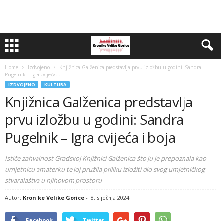
Home
Izdvojeno
Knjižnica Galženica predstavlja prvu izložbu u godini: Sandra
Pugelnik – Igra cvijeća...
IZDVOJENO
KULTURA
Knjižnica Galženica predstavlja
prvu izložbu u godini: Sandra
Pugelnik – Igra cvijeća i boja
Ističe zahvalnost Gradskoj Knjižnici Galženica što ju je prepoznala kao
umjetnicu amaterku te joj pružila priliku izložiti dio svog umjetničkog
stvaralaštva u njihovom prostoru
Autor:
Kronike Velike Gorice
-
8. siječnja 2024
Facebook
Twitter