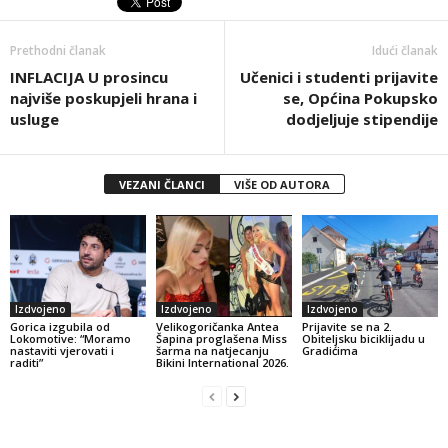
Prethodni članak
Idući članak
INFLACIJA U prosincu
Učenici i studenti prijavite
najviše poskupjeli hrana i
se, Općina Pokupsko
usluge
dodjeljuje stipendije
VEZANI ČLANCI
VIŠE OD AUTORA
Izdvojeno
Izdvojeno
Izdvojeno
Gorica izgubila od
Velikogoričanka Antea
Prijavite se na 2.
Lokomotive: “Moramo
Šapina proglašena Miss
Obiteljsku biciklijadu u
nastaviti vjerovati i
šarma na natjecanju
Gradićima
raditi”
Bikini International 2026.