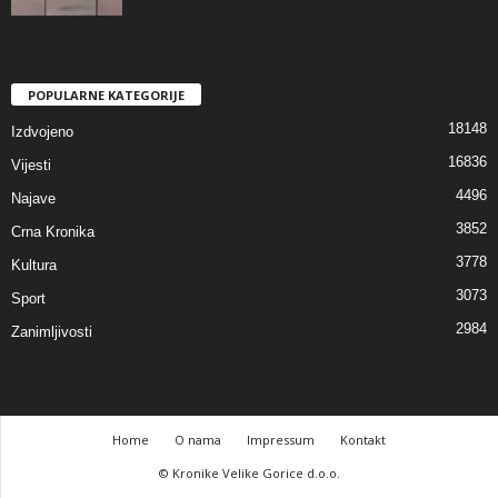
POPULARNE KATEGORIJE
18148
Izdvojeno
16836
Vijesti
4496
Najave
3852
Crna Kronika
3778
Kultura
3073
Sport
2984
Zanimljivosti
Home
O nama
Impressum
Kontakt
© Kronike Velike Gorice d.o.o.