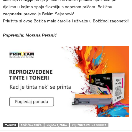
djelima u kojima spaja filozofiju s napetom pričom. Božićnu
zagonetku preveo je Bekim Sejranović.
Priuštite si ovog Božića malo čarolije i uživajte u Božićnoj zagonetki!
Pripremila: Morana Peranić
TAGOVI
BOŽIĆNA PRIČA
KNJIGA TJEDNA
KNJIŽNICA VELIKA GORICA