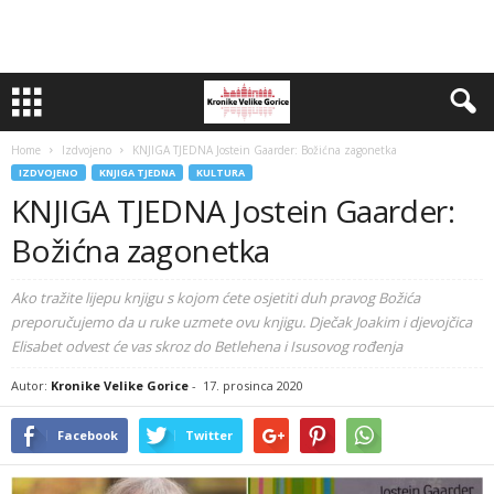
Home
Izdvojeno
KNJIGA TJEDNA Jostein Gaarder: Božićna zagonetka
IZDVOJENO
KNJIGA TJEDNA
KULTURA
KNJIGA TJEDNA Jostein Gaarder:
Božićna zagonetka
Ako tražite lijepu knjigu s kojom ćete osjetiti duh pravog Božića
preporučujemo da u ruke uzmete ovu knjigu. Dječak Joakim i djevojčica
Elisabet odvest će vas skroz do Betlehena i Isusovog rođenja
Autor:
Kronike Velike Gorice
-
17. prosinca 2020
Facebook
Twitter