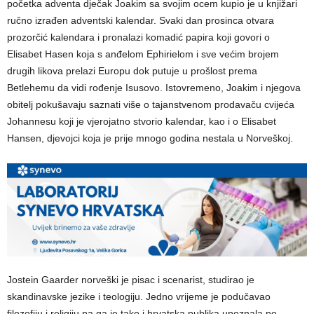
početka adventa dječak Joakim sa svojim ocem kupio je u knjižari
ručno izrađen adventski kalendar. Svaki dan prosinca otvara
prozorčić kalendara i pronalazi komadić papira koji govori o
Elisabet Hasen koja s anđelom Ephirielom i sve većim brojem
drugih likova prelazi Europu dok putuje u prošlost prema
Betlehemu da vidi rođenje Isusovo. Istovremeno, Joakim i njegova
obitelj pokušavaju saznati više o tajanstvenom prodavaču cvijeća
Johannesu koji je vjerojatno stvorio kalendar, kao i o Elisabet
Hansen, djevojci koja je prije mnogo godina nestala u Norveškoj.
Jostein Gaarder norveški je pisac i scenarist, studirao je
skandinavske jezike i teologiju. Jedno vrijeme je podučavao
filozofiju i religiju pa ga je tako i hrvatska publika upoznala po