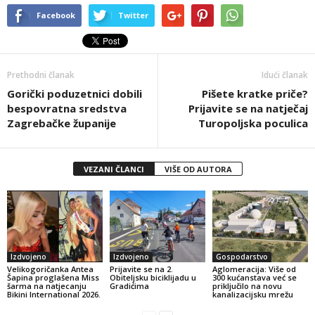
Facebook
Twitter
Prethodni članak
Idući članak
Gorički poduzetnici dobili
Pišete kratke priče?
bespovratna sredstva
Prijavite se na natječaj
Zagrebačke županije
Turopoljska poculica
VEZANI ČLANCI
VIŠE OD AUTORA
Izdvojeno
Izdvojeno
Gospodarstvo
Velikogoričanka Antea
Prijavite se na 2.
Aglomeracija: Više od
Šapina proglašena Miss
Obiteljsku biciklijadu u
300 kućanstava već se
šarma na natjecanju
Gradićima
priključilo na novu
Bikini International 2026.
kanalizacijsku mrežu