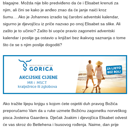
blagajne. Možda nije bilo predviđeno da će i Elisabet krenuti za
njim, ali čini se kako je anđeo znao da će janje naići kroz
šumu….Ako je Johannes izradio taj čarobni adventski kalendar,
sigurno je djevojčicu iz priče nazvao po onoj Elisabet sa slike. Ali
zašto je to učinio? Zašto bi uopće pravio zagonetni adventski
kalendar i poslije ga ostavio u knjižari bez ikakvog saznanja o tome
što će se s njim poslije dogoditi?
Ako tražite lijepu knjigu s kojom ćete osjetiti duh pravog Božića
preporučamo Vam da u ruke uzmete Božićnu zagonetku norveškog
pisca Josteina Gaardera. Dječak Joakim i djevojčica Elisabet odvest
će vas skroz do Betlehena i Isusovog rođenja. Naime, dan prije